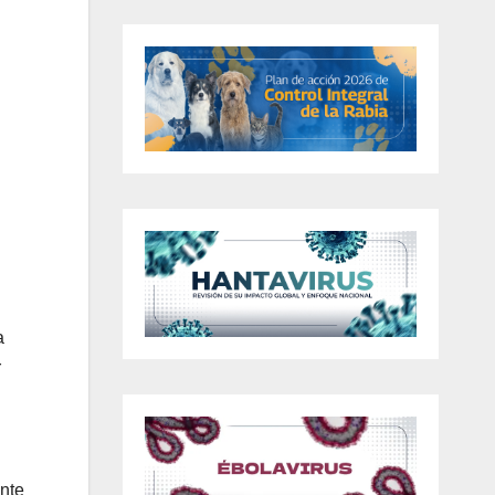
a
r
ente