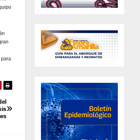
equipo
tán
gran
 para
del
sis
les