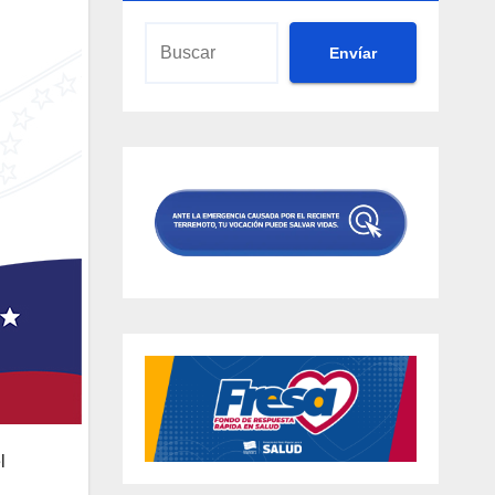
Envíar
l