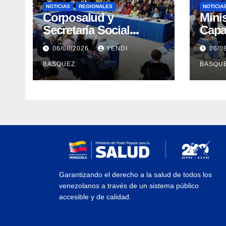
NOTICIAS
REGIONALES
NOTICIA
Corposalud y
Mini
Secretaría Social
Capa
fortalecen la atención
Prof
06/08/2026
YENDI
06/0
en 23 municipios
errad
BASQUEZ
BASQU
Tube
Yara
Garantizando el derecho a la salud de todos los
venezolanos a través de un sistema público
accesible y de calidad.