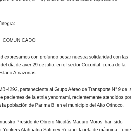
íntegra:
COMUNICADO
ud expresamos con profundo pesar nuestra solidaridad con las
el día de ayer 29 de julio, en el sector Cucurital, cerca de la
 estado Amazonas.
B-4292, perteneciente al Grupo Aéreo de Transporte N° 9 de l
o de pacientes de la etnia yanomami, recientemente atendidos po
 la población de Parima B, en el municipio del Alto Orinoco.
 nuestro Presidente Obrero Nicolás Maduro Moros, han sido
or Yonkers Atahualpa Salimey Rujano, la jefa de máquina, Teni