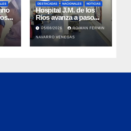
ALES
DESTACADAS
NACIONALES
NOTICIAS
ano
Hospital J.M. de los
vos
Ríos avanza a paso
y
firme en su
05/08/2026
ROIMAN FERMIN
en
recuperación tras los
NAVARRO VENEGAS
cre y
recientes eventos
orry
sísmicos