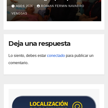
con discapacidad en
AGO 6, 2026
ROIMAN FERMIN NAVARRO
campamentos de La Guaira
VENEGAS
Deja una respuesta
Lo siento, debes estar
conectado
para publicar un
comentario.