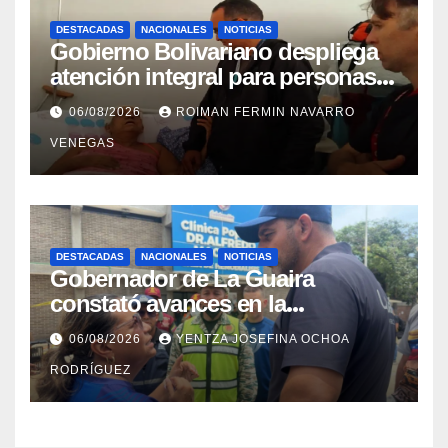
DESTACADAS
NACIONALES
NOTICIAS
Gobierno Bolivariano despliega
atención integral para personas
con discapacidad en
06/08/2026
ROIMAN FERMIN NAVARRO
campamentos de La Guaira
VENEGAS
DESTACADAS
NACIONALES
NOTICIAS
Gobernador de La Guaira
constató avances en la
rehabilitación del Hospitalito de
06/08/2026
YENTZA JOSEFINA OCHOA
Catia la Mar
RODRÍGUEZ