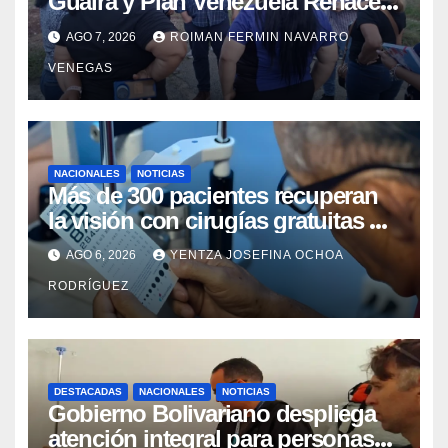
Guaira y Plan Venezuela Renace
iniciaron la rehabilitación integral
AGO 7, 2026
ROIMAN FERMIN NAVARRO
del Centro Psicofamiliar El Niño y
VENEGAS
el Mar
NACIONALES
NOTICIAS
Más de 300 pacientes recuperan
la visión con cirugías gratuitas de
cataratas en Zulia
AGO 6, 2026
YENTZA JOSEFINA OCHOA
RODRÍGUEZ
DESTACADAS
NACIONALES
NOTICIAS
Gobierno Bolivariano despliega
atención integral para personas