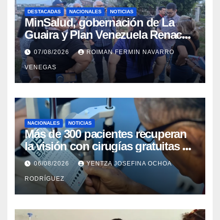
DESTACADAS
NACIONALES
NOTICIAS
MinSalud, gobernación de La
Guaira y Plan Venezuela Renace
iniciaron la rehabilitación integral
07/08/2026
ROIMAN FERMIN NAVARRO
del Centro Psicofamiliar El Niño y
VENEGAS
el Mar
NACIONALES
NOTICIAS
Más de 300 pacientes recuperan
la visión con cirugías gratuitas de
cataratas en Zulia
06/08/2026
YENTZA JOSEFINA OCHOA
RODRÍGUEZ