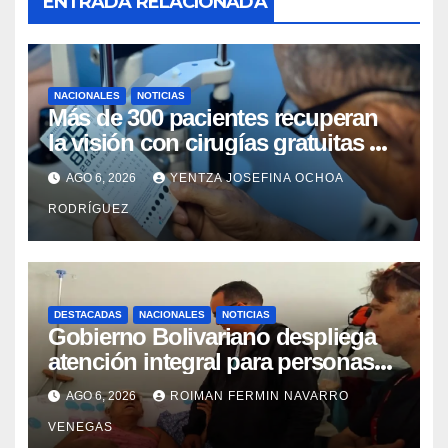
ENTRADA RELACIONADA
NACIONALES
NOTICIAS
Más de 300 pacientes recuperan
la visión con cirugías gratuitas de
cataratas en Zulia
AGO 6, 2026
YENTZA JOSEFINA OCHOA
RODRÍGUEZ
DESTACADAS
NACIONALES
NOTICIAS
Gobierno Bolivariano despliega
atención integral para personas
con discapacidad en
AGO 6, 2026
ROIMAN FERMIN NAVARRO
campamentos de La Guaira
VENEGAS