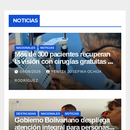
NOTICIAS
NACIONALES
NOTICIAS
Más de 300 pacientes recuperan
la visión con cirugías gratuitas de
cataratas en Zulia
06/08/2026
YENTZA JOSEFINA OCHOA
RODRÍGUEZ
DESTACADAS
NACIONALES
NOTICIAS
Gobierno Bolivariano despliega
atención integral para personas