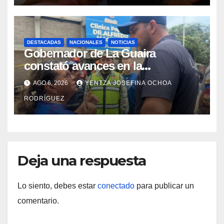
DESTACADAS
NACIONALES
NOTICIAS
Gobernador de La Guaira
constató avances en la
rehabilitación del Hospitalito de
AGO 6, 2026
YENTZA JOSEFINA OCHOA
Catia la Mar
RODRÍGUEZ
Deja una respuesta
Lo siento, debes estar
conectado
para publicar un
comentario.