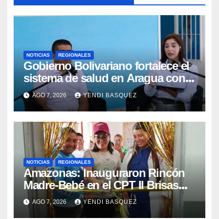
NOTICIAS
REGIONALES
Gobierno Bolivariano fortalece el
sistema de salud en Aragua con
la reinauguración del CDI La Mora
AGO 7, 2026
YENDI BASQUEZ
NOTICIAS
REGIONALES
​Amazonas: Inauguraron Rincón
Madre-Bebé en el CPT II Brisas
del Aeropuerto ​Inauguraron
AGO 7, 2026
YENDI BASQUEZ
Rincón