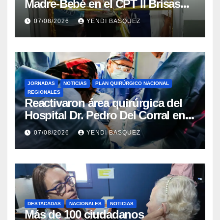
Madre-Bebé en el CPT II Brisas
del Aeropuerto ​Inauguraron
07/08/2026
YENDI BASQUEZ
Rincón
JORNADAS
NOTICIAS
PLAN QUIRÚRGICO NACIONAL
REGIONALES
Reactivaron área quirúrgica del
Hospital Dr. Pedro Del Corral en
Guárico
07/08/2026
YENDI BASQUEZ
DESTACADAS
NACIONALES
NOTICIAS
Más de 100 ciudadanos