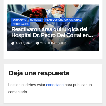
JORNADAS
NOTICIAS
PLAN QUIRÚRGICO NACIONAL
REGIONALES
Reactivaron área quirúrgica del
Hospital Dr. Pedro Del Corral en
Guárico
AGO 7, 2026
YENDI BASQUEZ
Deja una respuesta
Lo siento, debes estar
conectado
para publicar un
comentario.