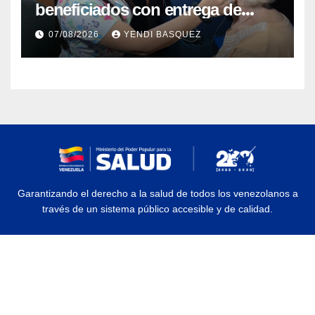
beneficiados con entrega de
prótesis auditivas en el Centro de
07/08/2026
YENDI BASQUEZ
Rehabilitación J.J. Arvelo
Garantizando el derecho a la salud de todos los venezolanos a
través de un sistema público accesible y de calidad.