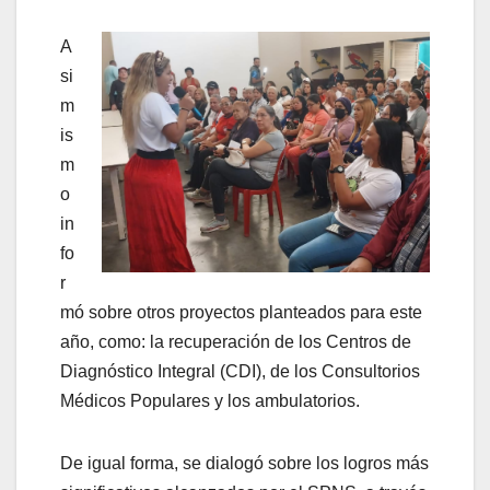
A
si
m
is
m
o
in
fo
r
mó sobre otros proyectos planteados para este
año, como: la recuperación de los Centros de
Diagnóstico Integral (CDI), de los Consultorios
Médicos Populares y los ambulatorios.
De igual forma, se dialogó sobre los logros más