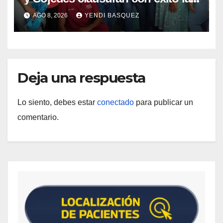
Semana Mundial de la Lactancia
AGO 8, 2026
YENDI BASQUEZ
Materna
Deja una respuesta
Lo siento, debes estar
conectado
para publicar un
comentario.