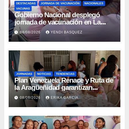
DESTACADAS
JORNADA DE VACUNACIÓN
NACIONALES
VACUNAS
Gobierno Nacional desplegó
jornada de vacunación en La
Guaira para garantizar protección
08/08/2026
YENDI BASQUEZ
epidemiológica
JORNADAS
NOTICIAS
TENDENCIAS
Plan Venezuela Renace y Ruta de
la Aragüeñidad garantizan
atención médica integral en
08/08/2026
ERIKA GARCÍA
Aragua