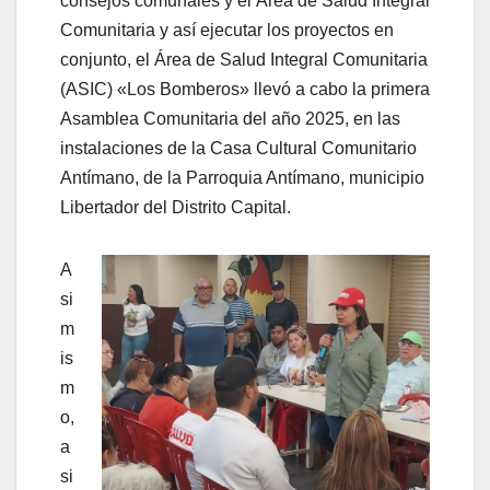
consejos comunales y el Área de Salud Integral
Comunitaria y así ejecutar los proyectos en
conjunto, el Área de Salud Integral Comunitaria
(ASIC) «Los Bomberos» llevó a cabo la primera
Asamblea Comunitaria del año 2025, en las
instalaciones de la Casa Cultural Comunitario
Antímano, de la Parroquia Antímano, municipio
Libertador del Distrito Capital.
A
si
m
is
m
o,
a
si