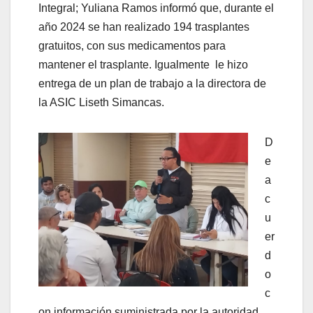
Integral; Yuliana Ramos informó que, durante el
año 2024 se han realizado 194 trasplantes
gratuitos, con sus medicamentos para
mantener el trasplante. Igualmente le hizo
entrega de un plan de trabajo a la directora de
la ASIC Liseth Simancas.
D
e
a
c
u
er
d
o
c
on información suministrada por la autoridad