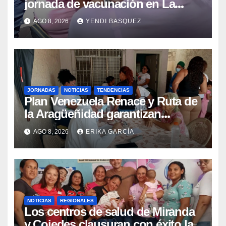
jornada de vacunación en La
Guaira para garantizar protección
AGO 8, 2026
YENDI BASQUEZ
epidemiológica
JORNADAS
NOTICIAS
TENDENCIAS
Plan Venezuela Renace y Ruta de
la Aragüeñidad garantizan
atención médica integral en
AGO 8, 2026
ERIKA GARCÍA
Aragua
NOTICIAS
REGIONALES
Los centros de salud de Miranda
y Cojedes clausuran con éxito la