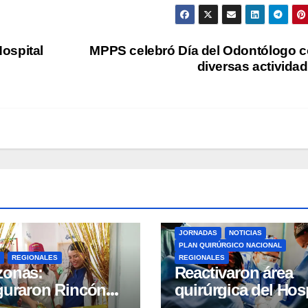
ospital
MPPS celebró Día del Odontólogo 
diversas activida
JORNADAS
NOTICIAS
PLAN QUIRÚRGICO NACIONAL
REGIONALES
REGIONALES
zonas:
Reactivaron área
guraron Rincón
quirúrgica del Hosp
e-Bebé en el CPT
Dr. Pedro Del Corr