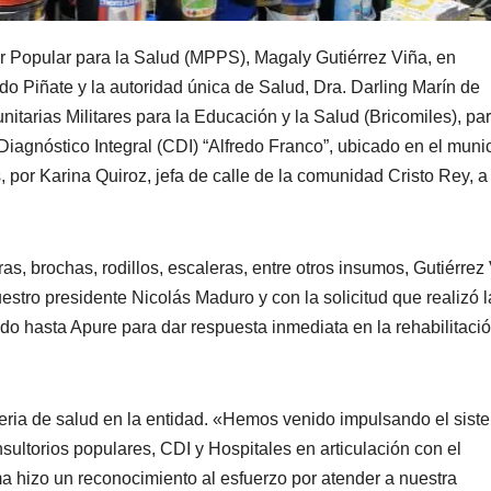
er Popular para la Salud (MPPS), Magaly Gutiérrez Viña, en
 Piñate y la autoridad única de Salud, Dra. Darling Marín de
tarias Militares para la Educación y la Salud (Bricomiles), pa
e Diagnóstico Integral (CDI) “Alfredo Franco”, ubicado en el muni
, por Karina Quiroz, jefa de calle de la comunidad Cristo Rey, a
as, brochas, rodillos, escaleras, entre otros insumos, Gutiérrez
estro presidente Nicolás Maduro y con la solicitud que realizó l
o hasta Apure para dar respuesta inmediata en la rehabilitaci
teria de salud en la entidad. «Hemos venido impulsando el sist
onsultorios populares, CDI y Hospitales en articulación con el
ma hizo un reconocimiento al esfuerzo por atender a nuestra