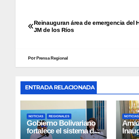
Reinauguran área de emergencia del H
JM de los Ríos
Por
Prensa Regional
ENTRADA RELACIONADA
NOTICIAS
REGIONALES
NOTICIAS
Gobierno Bolivariano
​Ama
fortalece el sistema de
Inau
salud en Aragua con la
Madr