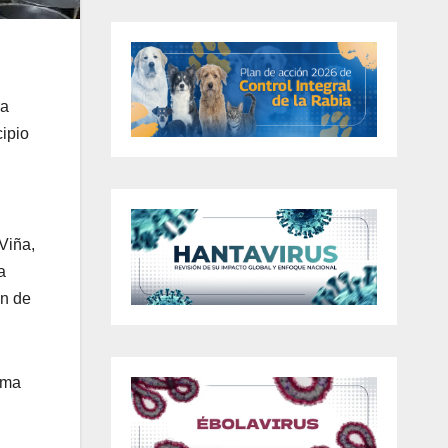
ra
cipio
 Viña,
a
ón de
ema