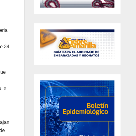
eria
de 34
que
 le
bajan
 de