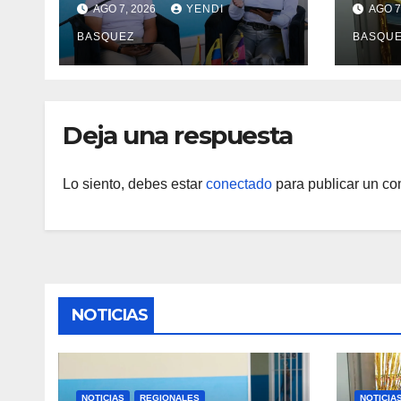
AGO 7, 2026
YENDI
AGO 7
reinauguración del CDI
II Br
BASQUEZ
BASQU
La Mora
Aerop
Inau
Deja una respuesta
Lo siento, debes estar
conectado
para publicar un co
NOTICIAS
NOTICIAS
REGIONALES
NOTICIA