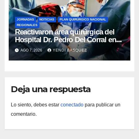
JORNADAS
NOTICIAS
PLAN QUIRÚRGICO NACIONAL
REGIONALES
Reactivaron área quirúrgica del
Hospital Dr. Pedro Del Corral en
Guárico
AGO 7, 2026
YENDI BASQUEZ
Deja una respuesta
Lo siento, debes estar
conectado
para publicar un
comentario.