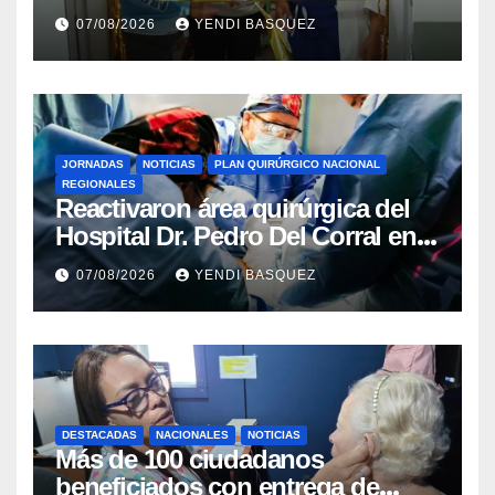
del Aeropuerto ​Inauguraron
07/08/2026
YENDI BASQUEZ
Rincón
JORNADAS
NOTICIAS
PLAN QUIRÚRGICO NACIONAL
REGIONALES
Reactivaron área quirúrgica del
Hospital Dr. Pedro Del Corral en
Guárico
07/08/2026
YENDI BASQUEZ
DESTACADAS
NACIONALES
NOTICIAS
Más de 100 ciudadanos
beneficiados con entrega de