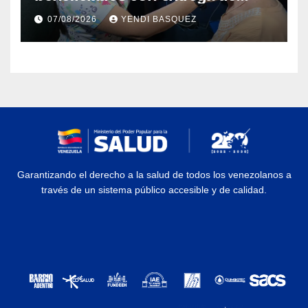
prótesis auditivas en el Centro de
07/08/2026
YENDI BASQUEZ
Rehabilitación J.J. Arvelo
Garantizando el derecho a la salud de todos los venezolanos a
través de un sistema público accesible y de calidad.