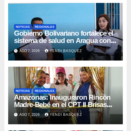
NOTICIAS
REGIONALES
Gobierno Bolivariano fortalece el
sistema de salud en Aragua con
la reinauguración del CDI La Mora
AGO 7, 2026
YENDI BASQUEZ
NOTICIAS
REGIONALES
​Amazonas: Inauguraron Rincón
Madre-Bebé en el CPT II Brisas
del Aeropuerto ​Inauguraron
AGO 7, 2026
YENDI BASQUEZ
Rincón