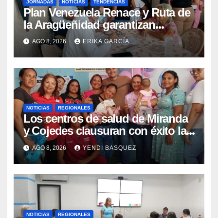
JORNADAS
NOTICIAS
TENDENCIAS
Plan Venezuela Renace y Ruta de
la Aragüeñidad garantizan
atención médica integral en
AGO 8, 2026
ERIKA GARCÍA
Aragua
NOTICIAS
REGIONALES
Los centros de salud de Miranda
y Cojedes clausuran con éxito la
Semana Mundial de la Lactancia
AGO 8, 2026
YENDI BASQUEZ
Materna
NOTICIAS
REGIONALES