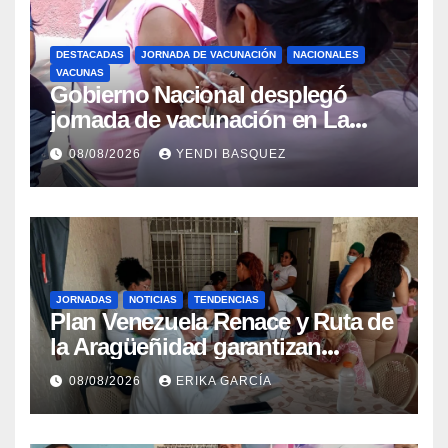
DESTACADAS
JORNADA DE VACUNACIÓN
NACIONALES
VACUNAS
Gobierno Nacional desplegó
jornada de vacunación en La
Guaira para garantizar protección
08/08/2026
YENDI BASQUEZ
epidemiológica
JORNADAS
NOTICIAS
TENDENCIAS
Plan Venezuela Renace y Ruta de
la Aragüeñidad garantizan
atención médica integral en
08/08/2026
ERIKA GARCÍA
Aragua