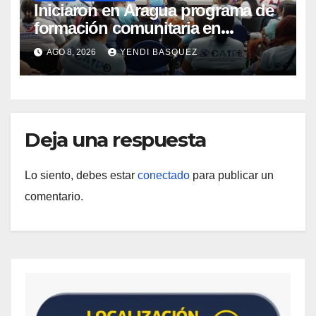
Iniciaron en Aragua programa de
formación comunitaria en
atención a personas con
AGO 8, 2026
YENDI BASQUEZ
discapacidad
Deja una respuesta
Lo siento, debes estar
conectado
para publicar un
comentario.