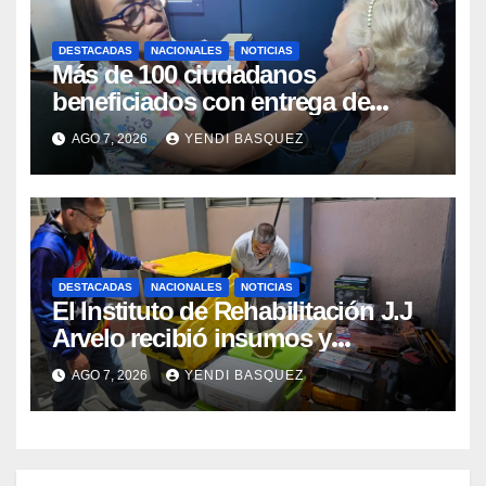
DESTACADAS
NACIONALES
NOTICIAS
Más de 100 ciudadanos
beneficiados con entrega de
prótesis auditivas en el Centro de
AGO 7, 2026
YENDI BASQUEZ
Rehabilitación J.J. Arvelo
DESTACADAS
NACIONALES
NOTICIAS
El Instituto de Rehabilitación J.J
Arvelo recibió insumos y
herramientas para la atención de
AGO 7, 2026
YENDI BASQUEZ
personas con discapacidad