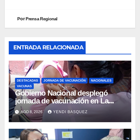
Por
Prensa Regional
ENTRADA RELACIONADA
DESTACADAS
JORNADA DE VACUNACIÓN
NACIONALES
VACUNAS
Gobierno Nacional desplegó
jornada de vacunación en La
Guaira para garantizar protección
AGO 8, 2026
YENDI BASQUEZ
epidemiológica