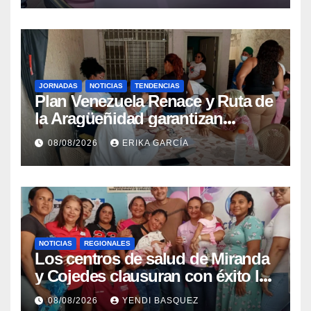
JORNADAS
NOTICIAS
TENDENCIAS
Plan Venezuela Renace y Ruta de
la Aragüeñidad garantizan
atención médica integral en
08/08/2026
ERIKA GARCÍA
Aragua
NOTICIAS
REGIONALES
Los centros de salud de Miranda
y Cojedes clausuran con éxito la
Semana Mundial de la Lactancia
08/08/2026
YENDI BASQUEZ
Materna