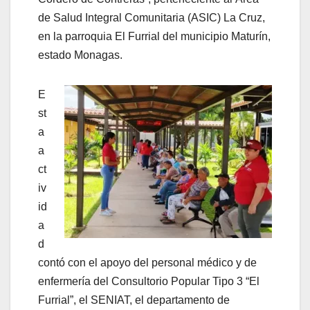
de Salud Integral Comunitaria (ASIC) La Cruz,
en la parroquia El Furrial del municipio Maturín,
estado Monagas.
E
st
a
a
ct
iv
id
a
d
contó con el apoyo del personal médico y de
enfermería del Consultorio Popular Tipo 3 “El
Furrial”, el SENIAT, el departamento de