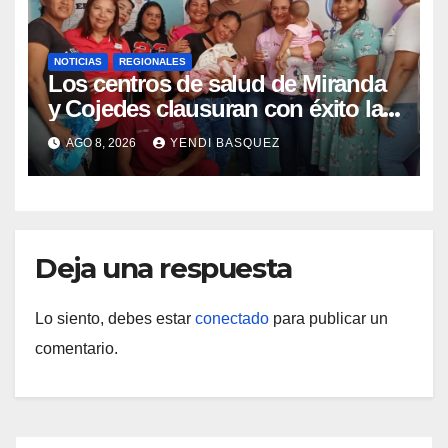
NOTICIAS
REGIONALES
Los centros de salud de Miranda
y Cojedes clausuran con éxito la
Semana Mundial de la Lactancia
AGO 8, 2026
YENDI BASQUEZ
Materna
Deja una respuesta
Lo siento, debes estar
conectado
para publicar un
comentario.