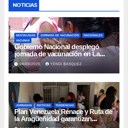
NOTICIAS
DESTACADAS
JORNADA DE VACUNACIÓN
NACIONALES
VACUNAS
Gobierno Nacional desplegó
jornada de vacunación en La
Guaira para garantizar protección
08/08/2026
YENDI BASQUEZ
epidemiológica
JORNADAS
NOTICIAS
TENDENCIAS
Plan Venezuela Renace y Ruta de
la Aragüeñidad garantizan
atención médica integral en