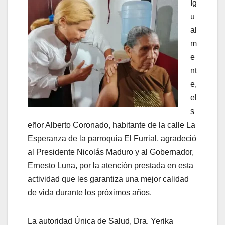
Ig
u
al
m
e
nt
e,
el
s
eñor Alberto Coronado, habitante de la calle La
Esperanza de la parroquia El Furrial, agradeció
al Presidente Nicolás Maduro y al Gobernador,
Ernesto Luna, por la atención prestada en esta
actividad que les garantiza una mejor calidad
de vida durante los próximos años.
La autoridad Única de Salud, Dra. Yerika