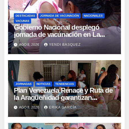
DESTACADAS
JORNADA DE VACUNACIÓN
NACIONALES
VACUNAS
Gobierno Nacional desplegó
jornada de vacunación en La
Guaira para garantizar protección
AGO 8, 2026
YENDI BASQUEZ
epidemiológica
JORNADAS
NOTICIAS
TENDENCIAS
Plan Venezuela Renace y Ruta de
la Aragüeñidad garantizan
atención médica integral en
AGO 8, 2026
ERIKA GARCÍA
Aragua