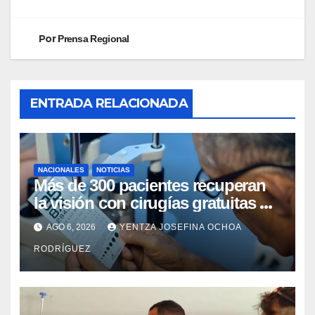
Por
Prensa Regional
ENTRADA RELACIONADA
NACIONALES
NOTICIAS
Más de 300 pacientes recuperan
la visión con cirugías gratuitas de
cataratas en Zulia
AGO 6, 2026
YENTZA JOSEFINA OCHOA
RODRÍGUEZ