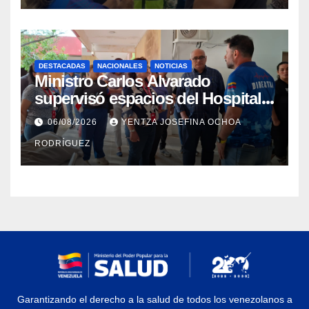
DESTACADAS
NACIONALES
NOTICIAS
Ministro Carlos Alvarado
supervisó espacios del Hospital
Dermatológico Dr. Martín Vegas
06/08/2026
YENTZA JOSEFINA OCHOA
en La Guaira
RODRÍGUEZ
Garantizando el derecho a la salud de todos los venezolanos a