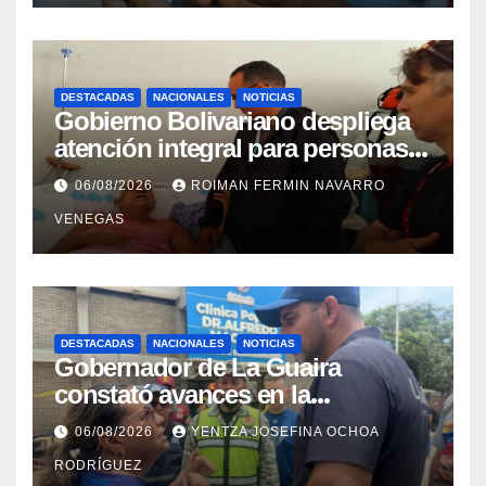
DESTACADAS
NACIONALES
NOTICIAS
Gobierno Bolivariano despliega
atención integral para personas
con discapacidad en
06/08/2026
ROIMAN FERMIN NAVARRO
campamentos de La Guaira
VENEGAS
DESTACADAS
NACIONALES
NOTICIAS
Gobernador de La Guaira
constató avances en la
rehabilitación del Hospitalito de
06/08/2026
YENTZA JOSEFINA OCHOA
Catia la Mar
RODRÍGUEZ