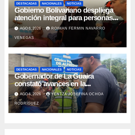
DESTACADAS
NACIONALES
NOTICIAS
Gobierno Bolivariano despliega
atención integral para personas
con discapacidad en
AGO 6, 2026
ROIMAN FERMIN NAVARRO
campamentos de La Guaira
VENEGAS
DESTACADAS
NACIONALES
NOTICIAS
Gobernador de La Guaira
constató avances en la
rehabilitación del Hospitalito de
AGO 6, 2026
YENTZA JOSEFINA OCHOA
Catia la Mar
RODRÍGUEZ