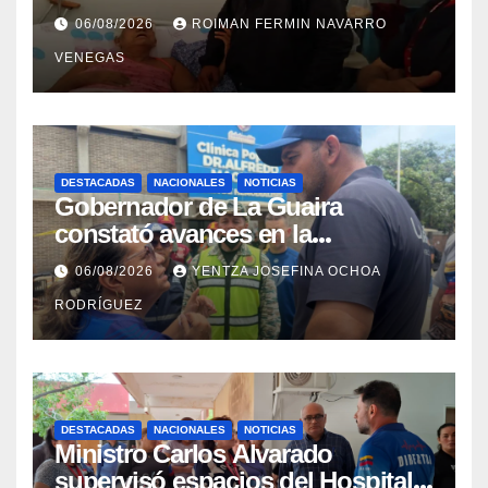
con discapacidad en
06/08/2026
ROIMAN FERMIN NAVARRO
campamentos de La Guaira
VENEGAS
DESTACADAS
NACIONALES
NOTICIAS
Gobernador de La Guaira
constató avances en la
rehabilitación del Hospitalito de
06/08/2026
YENTZA JOSEFINA OCHOA
Catia la Mar
RODRÍGUEZ
DESTACADAS
NACIONALES
NOTICIAS
Ministro Carlos Alvarado
supervisó espacios del Hospital