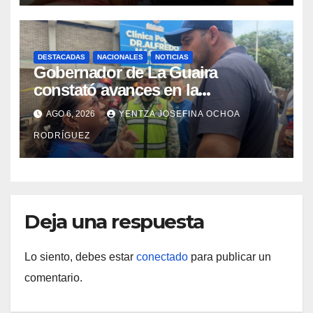
DESTACADAS
NACIONALES
NOTICIAS
Gobernador de La Guaira
constató avances en la
rehabilitación del Hospitalito de
AGO 6, 2026
YENTZA JOSEFINA OCHOA
Catia la Mar
RODRÍGUEZ
Deja una respuesta
Lo siento, debes estar
conectado
para publicar un
comentario.