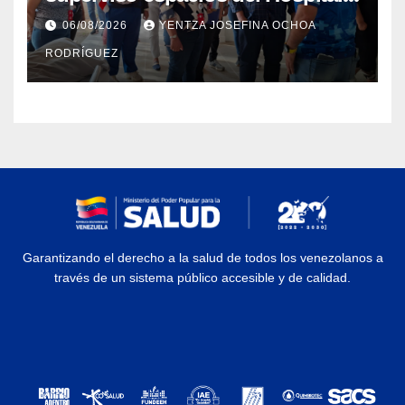
Dermatológico Dr. Martín Vegas
06/08/2026
YENTZA JOSEFINA OCHOA
en La Guaira
RODRÍGUEZ
Garantizando el derecho a la salud de todos los venezolanos a
través de un sistema público accesible y de calidad.