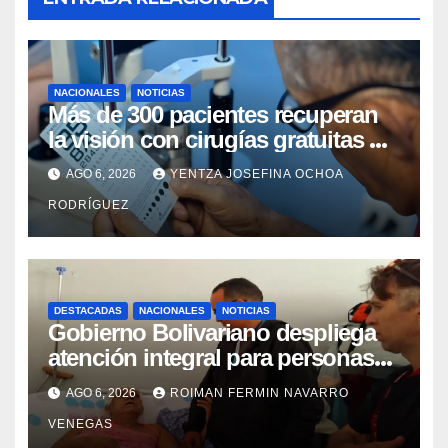
NACIONALES
NOTICIAS
Más de 300 pacientes recuperan
la visión con cirugías gratuitas de
cataratas en Zulia
AGO 6, 2026
YENTZA JOSEFINA OCHOA
RODRÍGUEZ
DESTACADAS
NACIONALES
NOTICIAS
Gobierno Bolivariano despliega
atención integral para personas
con discapacidad en
AGO 6, 2026
ROIMAN FERMIN NAVARRO
campamentos de La Guaira
VENEGAS