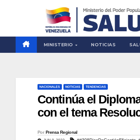
MINISTERIO
NOTICIAS
SAL
NACIONALES
NOTICIAS
TENDENCIAS
Continúa el Diplo
con el tema Resoluc
Por
Prensa Regional
,
##308DiasDeGestiónEficiente