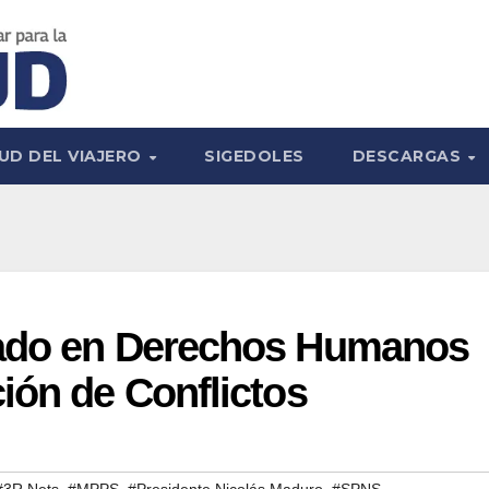
UD DEL VIAJERO
SIGEDOLES
DESCARGAS
mado en Derechos Humanos
ión de Conflictos
,
,
,
#3R.Nets
#MPPS
#Presidente Nicolás Maduro
#SPNS