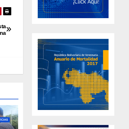
sta
ana
ICIAS