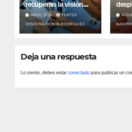
recuperan la visión
desp
con cirugías gratuitas
integ
AGO 6, 2026
YENTZA
AGO 6
de cataratas en Zulia
con 
JOSEFINA OCHOA RODRÍGUEZ
NAVARR
camp
Guai
Deja una respuesta
Lo siento, debes estar
conectado
para publicar un co