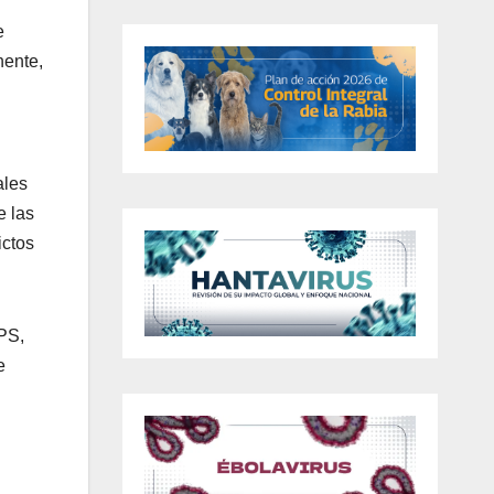
e
nente,
ales
e las
ictos
PPS,
e