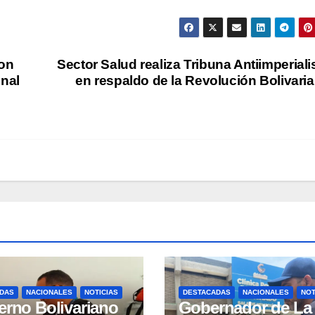
son
Sector Salud realiza Tribuna Antiimperiali
onal
en respaldo de la Revolución Bolivari
DAS
NACIONALES
NOTICIAS
DESTACADAS
NACIONALES
NOT
erno Bolivariano
Gobernador de La