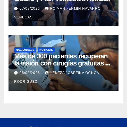
iniciaron la rehabilitación integral
07/08/2026
ROIMAN FERMIN NAVARRO
del Centro Psicofamiliar El Niño y
VENEGAS
el Mar
NACIONALES
NOTICIAS
Más de 300 pacientes recuperan
la visión con cirugías gratuitas de
cataratas en Zulia
06/08/2026
YENTZA JOSEFINA OCHOA
RODRÍGUEZ