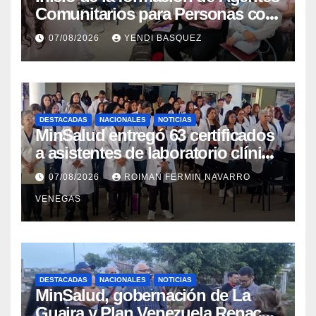
Comunitarios para Personas con
Discapacidad en el Centro de
07/08/2026
YENDI BASQUEZ
Rehabilitación J.J. Arvelo
DESTACADAS
NACIONALES
NOTICIAS
MinSalud entregó 63 certificados
a asistentes de laboratorio clínico
para garantizar respaldo legal y
07/08/2026
ROIMAN FERMIN NAVARRO
profesional
VENEGAS
DESTACADAS
NACIONALES
NOTICIAS
MinSalud, gobernación de La
Guaira y Plan Venezuela Renace