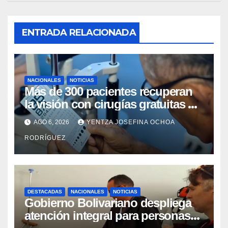
ENTRADA RELACIONADA
NACIONALES
NOTICIAS
Más de 300 pacientes recuperan
la visión con cirugías gratuitas de
cataratas en Zulia
AGO 6, 2026
YENTZA JOSEFINA OCHOA
RODRÍGUEZ
DESTACADAS
NACIONALES
NOTICIAS
Gobierno Bolivariano despliega
atención integral para personas