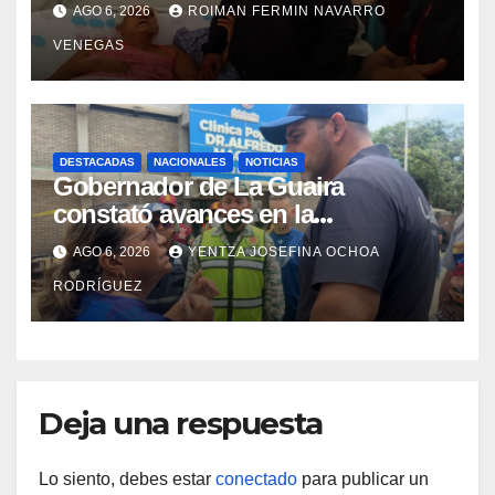
con discapacidad en
AGO 6, 2026
ROIMAN FERMIN NAVARRO
campamentos de La Guaira
VENEGAS
DESTACADAS
NACIONALES
NOTICIAS
Gobernador de La Guaira
constató avances en la
rehabilitación del Hospitalito de
AGO 6, 2026
YENTZA JOSEFINA OCHOA
Catia la Mar
RODRÍGUEZ
Deja una respuesta
Lo siento, debes estar
conectado
para publicar un