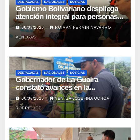
DESTACADAS
NACIONALES
NOTICIAS
Gobierno Bolivariano despliega
atención integral para personas
con discapacidad en
06/08/2026
ROIMAN FERMIN NAVARRO
campamentos de La Guaira
VENEGAS
DESTACADAS
NACIONALES
NOTICIAS
Gobernador de La Guaira
constató avances en la
rehabilitación del Hospitalito de
06/08/2026
YENTZA JOSEFINA OCHOA
Catia la Mar
RODRÍGUEZ