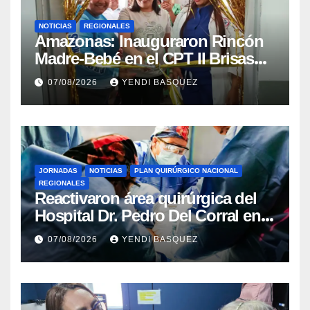
NOTICIAS
REGIONALES
​Amazonas: Inauguraron Rincón
Madre-Bebé en el CPT II Brisas
del Aeropuerto ​Inauguraron
07/08/2026
YENDI BASQUEZ
Rincón
JORNADAS
NOTICIAS
PLAN QUIRÚRGICO NACIONAL
REGIONALES
Reactivaron área quirúrgica del
Hospital Dr. Pedro Del Corral en
Guárico
07/08/2026
YENDI BASQUEZ