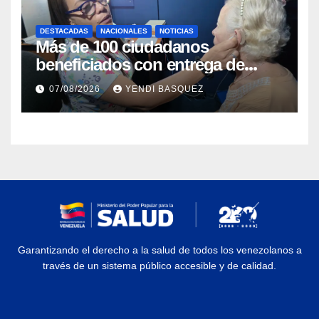
DESTACADAS
NACIONALES
NOTICIAS
Más de 100 ciudadanos
beneficiados con entrega de
prótesis auditivas en el Centro de
07/08/2026
YENDI BASQUEZ
Rehabilitación J.J. Arvelo
Garantizando el derecho a la salud de todos los venezolanos a
través de un sistema público accesible y de calidad.