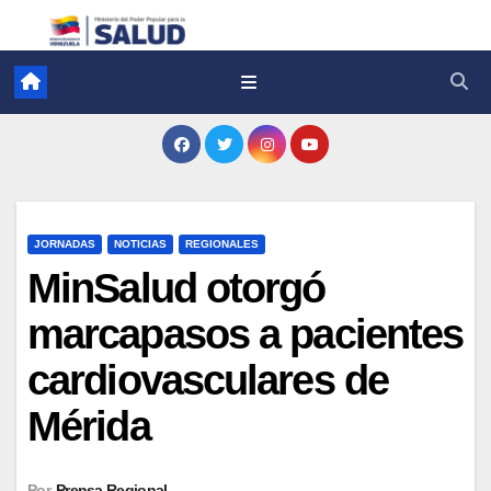
JORNADAS
NOTICIAS
REGIONALES
MinSalud otorgó
marcapasos a pacientes
cardiovasculares de
Mérida
Por
Prensa Regional