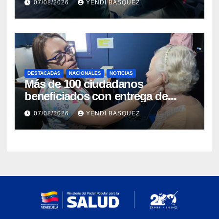
07/08/2026
YENDI BASQUEZ
DESTACADAS
NACIONALES
NOTICIAS
Más de 100 ciudadanos
beneficiados con entrega de
prótesis auditivas en el Centro de
07/08/2026
YENDI BASQUEZ
Rehabilitación J.J. Arvelo