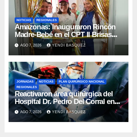
NOTICIAS
REGIONALES
​Amazonas: Inauguraron Rincón
Madre-Bebé en el CPT II Brisas
del Aeropuerto ​Inauguraron
AGO 7, 2026
YENDI BASQUEZ
Rincón
JORNADAS
NOTICIAS
PLAN QUIRÚRGICO NACIONAL
REGIONALES
Reactivaron área quirúrgica del
Hospital Dr. Pedro Del Corral en
Guárico
AGO 7, 2026
YENDI BASQUEZ