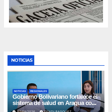
NOTICIAS
NOTICIAS
REGIONALES
Gobierno Bolivariano fortalece el
sistema de salud en Aragua con
la reinauguración del CDI La
07/08/2026
YENDI BASQUEZ