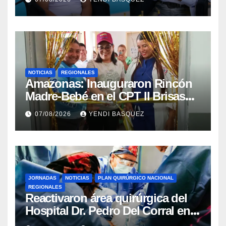
Mora
NOTICIAS
REGIONALES
​Amazonas: Inauguraron Rincón
Madre-Bebé en el CPT II Brisas
del Aeropuerto ​Inauguraron
07/08/2026
YENDI BASQUEZ
Rincón
JORNADAS
NOTICIAS
PLAN QUIRÚRGICO NACIONAL
REGIONALES
Reactivaron área quirúrgica del
Hospital Dr. Pedro Del Corral en
Guárico