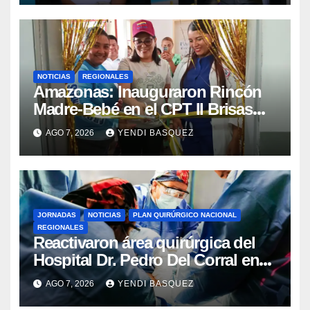
NOTICIAS
REGIONALES
​Amazonas: Inauguraron Rincón
Madre-Bebé en el CPT II Brisas
del Aeropuerto ​Inauguraron
AGO 7, 2026
YENDI BASQUEZ
Rincón
JORNADAS
NOTICIAS
PLAN QUIRÚRGICO NACIONAL
REGIONALES
Reactivaron área quirúrgica del
Hospital Dr. Pedro Del Corral en
Guárico
AGO 7, 2026
YENDI BASQUEZ