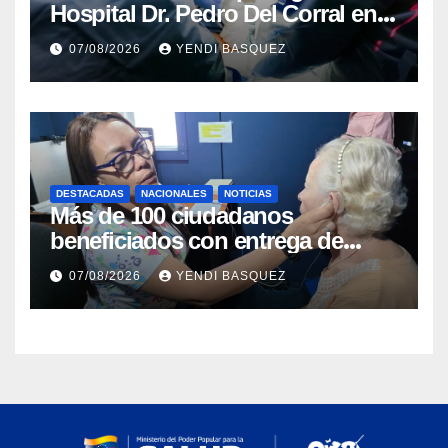
Hospital Dr. Pedro Del Corral en
Guárico
07/08/2026
YENDI BASQUEZ
DESTACADAS
NACIONALES
NOTICIAS
Más de 100 ciudadanos
beneficiados con entrega de
prótesis auditivas en el Centro de
07/08/2026
YENDI BASQUEZ
Rehabilitación J.J. Arvelo