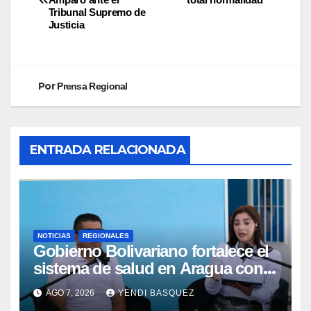
Tribunal Supremo de
Justicia
Por
Prensa Regional
ENTRADA RELACIONADA
NOTICIAS
REGIONALES
Gobierno Bolivariano fortalece el
sistema de salud en Aragua con
la reinauguración del CDI La Mora
AGO 7, 2026
YENDI BASQUEZ