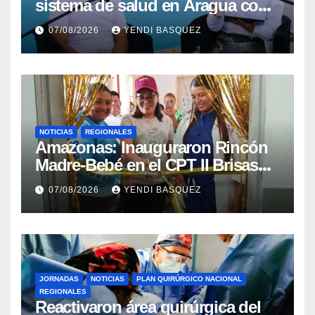
sistema de salud en Aragua con
la reinauguración del CDI La
07/08/2026
YENDI BASQUEZ
Mora
NOTICIAS
REGIONALES
​Amazonas: Inauguraron Rincón
Madre-Bebé en el CPT II Brisas
del Aeropuerto ​Inauguraron
07/08/2026
YENDI BASQUEZ
Rincón
JORNADAS
NOTICIAS
PLAN QUIRÚRGICO NACIONAL
REGIONALES
Reactivaron área quirúrgica del