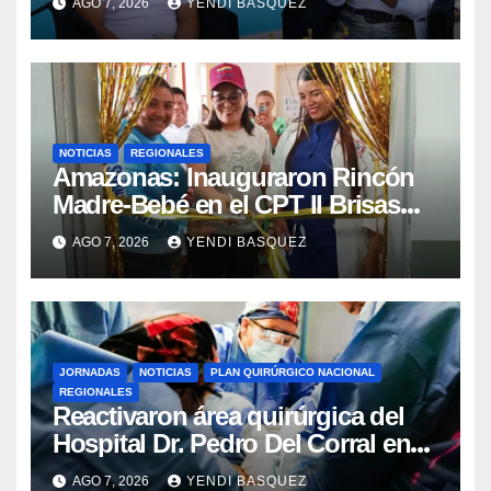
AGO 7, 2026
YENDI BASQUEZ
NOTICIAS
REGIONALES
​Amazonas: Inauguraron Rincón
Madre-Bebé en el CPT II Brisas
del Aeropuerto ​Inauguraron
AGO 7, 2026
YENDI BASQUEZ
Rincón
JORNADAS
NOTICIAS
PLAN QUIRÚRGICO NACIONAL
REGIONALES
Reactivaron área quirúrgica del
Hospital Dr. Pedro Del Corral en
Guárico
AGO 7, 2026
YENDI BASQUEZ