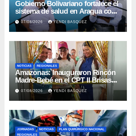
Gobierno Bolivariano fortalece el
sistema de salud en Aragua con
la reinauguración del CDI La
07/08/2026
YENDI BASQUEZ
Mora
NOTICIAS
REGIONALES
​Amazonas: Inauguraron Rincón
Madre-Bebé en el CPT II Brisas
del Aeropuerto ​Inauguraron
07/08/2026
YENDI BASQUEZ
Rincón
JORNADAS
NOTICIAS
PLAN QUIRÚRGICO NACIONAL
REGIONALES