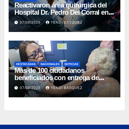
Reactivaron área quirúrgica del
Hospital Dr. Pedro Del Corral en
Guárico
07/08/2026
YENDI BASQUEZ
DESTACADAS
NACIONALES
NOTICIAS
Más de 100 ciudadanos
beneficiados con entrega de
prótesis auditivas en el Centro de
07/08/2026
YENDI BASQUEZ
Rehabilitación J.J. Arvelo