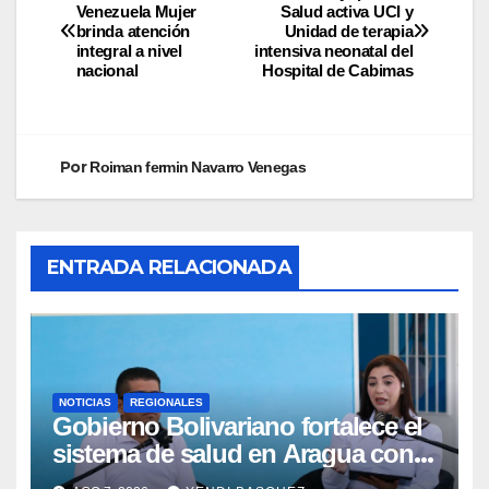
Venezuela Mujer
Salud activa UCI y
brinda atención
Unidad de terapia
integral a nivel
intensiva neonatal del
nacional
Hospital de Cabimas
Por
Roiman fermin Navarro Venegas
ENTRADA RELACIONADA
NOTICIAS
REGIONALES
Gobierno Bolivariano fortalece el
sistema de salud en Aragua con
la reinauguración del CDI La Mora