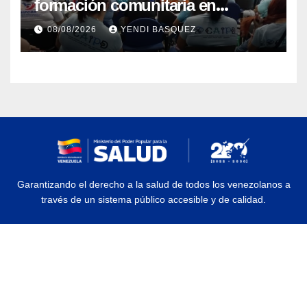
formación comunitaria en
atención a personas con
08/08/2026
YENDI BASQUEZ
discapacidad
Garantizando el derecho a la salud de todos los venezolanos a
través de un sistema público accesible y de calidad.