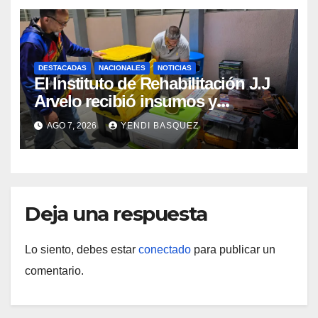
DESTACADAS
NACIONALES
NOTICIAS
El Instituto de Rehabilitación J.J
Arvelo recibió insumos y
herramientas para la atención de
AGO 7, 2026
YENDI BASQUEZ
personas con discapacidad
Deja una respuesta
Lo siento, debes estar
conectado
para publicar un
comentario.