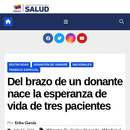
DESTACADAS
DONACIÓN DE SANGRE
NACIONALES
TRABAJO ESPECIAL
Del brazo de un donante
nace la esperanza de
vida de tres pacientes
Por
Erika García
,
,
#Ministro Dr. Carlos Alvarado
#MinSalud