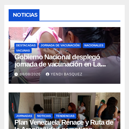
NOTICIAS
DESTACADAS
JORNADA DE VACUNACIÓN
NACIONALES
VACUNAS
Gobierno Nacional desplegó
jornada de vacunación en La
Guaira para garantizar protección
08/08/2026
YENDI BASQUEZ
epidemiológica
JORNADAS
NOTICIAS
TENDENCIAS
Plan Venezuela Renace y Ruta de