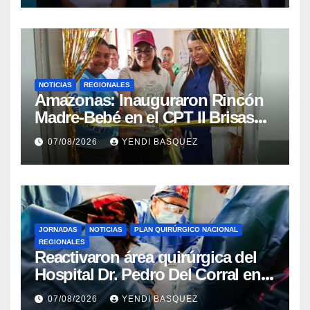
NOTICIAS
REGIONALES
​Amazonas: Inauguraron Rincón
Madre-Bebé en el CPT II Brisas
del Aeropuerto ​Inauguraron
07/08/2026
YENDI BASQUEZ
Rincón
JORNADAS
NOTICIAS
PLAN QUIRÚRGICO NACIONAL
REGIONALES
Reactivaron área quirúrgica del
Hospital Dr. Pedro Del Corral en
Guárico
07/08/2026
YENDI BASQUEZ