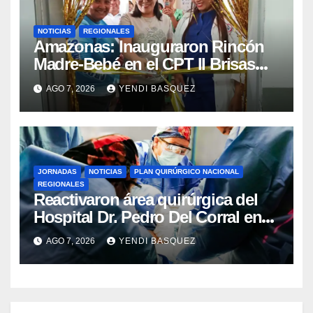
NOTICIAS
REGIONALES
​Amazonas: Inauguraron Rincón
Madre-Bebé en el CPT II Brisas
del Aeropuerto ​Inauguraron
AGO 7, 2026
YENDI BASQUEZ
Rincón
JORNADAS
NOTICIAS
PLAN QUIRÚRGICO NACIONAL
REGIONALES
Reactivaron área quirúrgica del
Hospital Dr. Pedro Del Corral en
Guárico
AGO 7, 2026
YENDI BASQUEZ