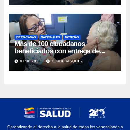
DESTACADAS
NACIONALES
NOTICIAS
Más de 100 ciudadanos
beneficiados con entrega de
prótesis auditivas en el Centro de
07/08/2026
YENDI BASQUEZ
Rehabilitación J.J. Arvelo
Garantizando el derecho a la salud de todos los venezolanos a