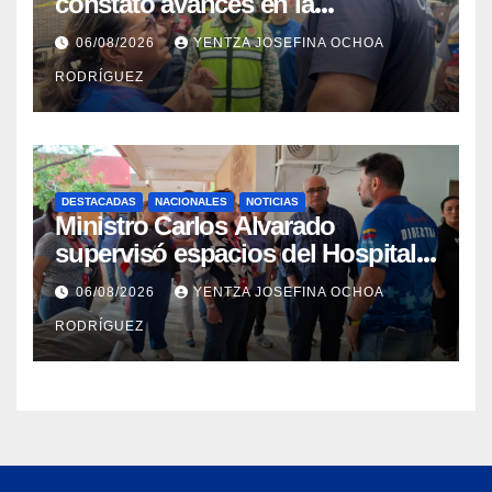
constató avances en la
rehabilitación del Hospitalito de
06/08/2026
YENTZA JOSEFINA OCHOA
Catia la Mar
RODRÍGUEZ
DESTACADAS
NACIONALES
NOTICIAS
Ministro Carlos Alvarado
supervisó espacios del Hospital
Dermatológico Dr. Martín Vegas
06/08/2026
YENTZA JOSEFINA OCHOA
en La Guaira
RODRÍGUEZ