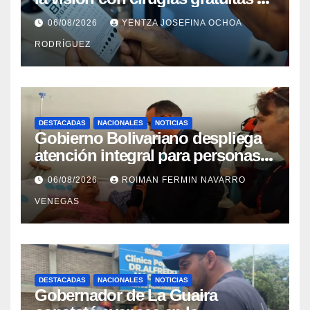
cataratas en Zulia
06/08/2026
YENTZA JOSEFINA OCHOA
RODRÍGUEZ
DESTACADAS
NACIONALES
NOTICIAS
Gobierno Bolivariano despliega
atención integral para personas
con discapacidad en
06/08/2026
ROIMAN FERMIN NAVARRO
campamentos de La Guaira
VENEGAS
DESTACADAS
NACIONALES
NOTICIAS
Gobernador de La Guaira