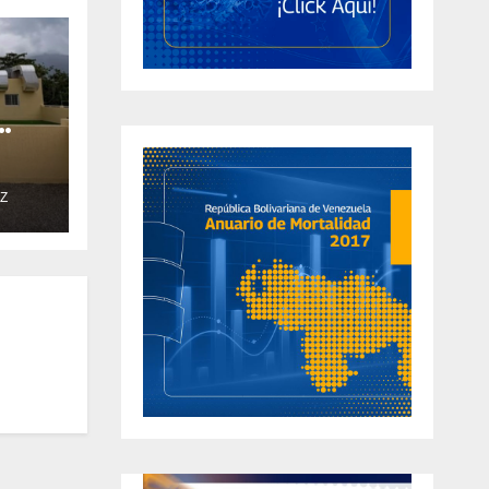
 de
Z
l