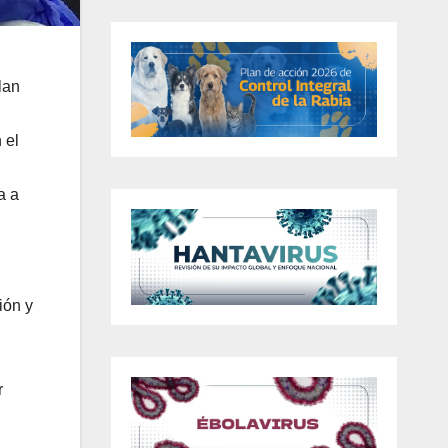
lan
 el
a a
ión y
r