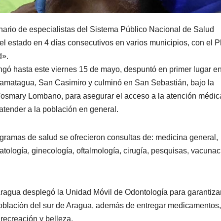
inario de especialistas del Sistema Público Nacional de Salud
l estado en 4 días consecutivos en varios municipios, con el P
d».
ongó hasta este viernes 15 de mayo, despuntó en primer lugar en
Camatagua, San Casimiro y culminó en San Sebastián, bajo la
 Yosmary Lombano, para asegurar el acceso a la atención médic
tender a la población en general.
rogramas de salud se ofrecieron consultas de: medicina general,
ermatología, ginecología, oftalmología, cirugía, pesquisas, vacunac
Aragua desplegó la Unidad Móvil de Odontología para garantiza
 población del sur de Aragua, además de entregar medicamentos,
recreación y belleza.