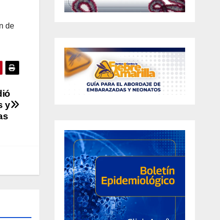
an de
dió
s y
as