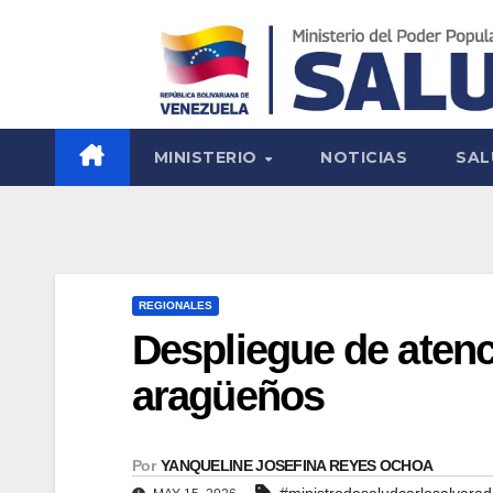
MINISTERIO
NOTICIAS
SAL
REGIONALES
Despliegue de atenc
aragüeños
Por
YANQUELINE JOSEFINA REYES OCHOA
#ministrodesaludcarlosalvara