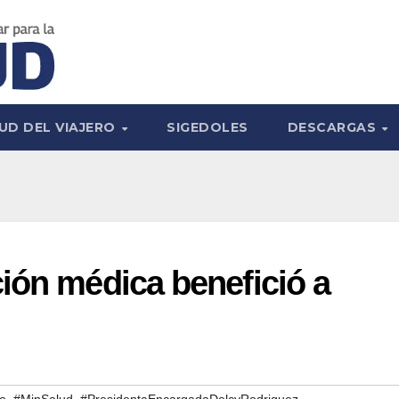
UD DEL VIAJERO
SIGEDOLES
DESCARGAS
ión médica benefició a
,
,
do
#MinSalud
#PresidentaEncargadaDelcyRodriguez