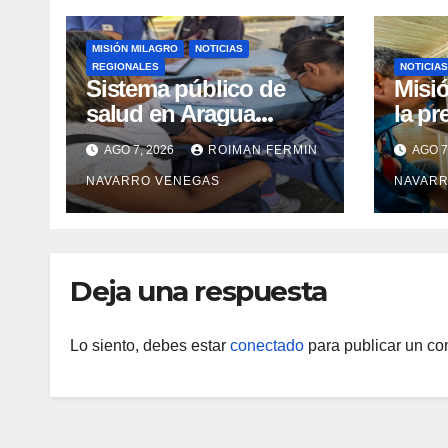
MISIÓN MILAGRO
NOTICIAS
REGIONALES
NOTICIAS
Sistema público de
Misió
salud en Aragua
la pr
garantiza inclusión e
preop
AGO 7, 2026
ROIMAN FERMIN
AGO 7
inmunidad para más
catar
NAVARRO VENEGAS
NAVARR
de 480 familias
mediante cuatro
abordajes
asistenciales
Deja una respuesta
Lo siento, debes estar
conectado
para publicar un co