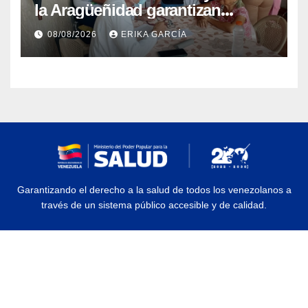
la Aragüeñidad garantizan
atención médica integral en
08/08/2026
ERIKA GARCÍA
Aragua
Garantizando el derecho a la salud de todos los venezolanos a
través de un sistema público accesible y de calidad.