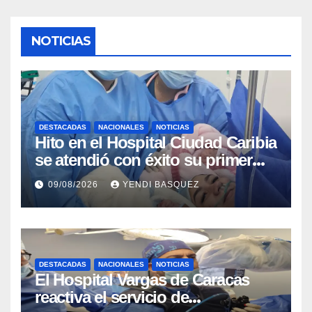
NOTICIAS
DESTACADAS
NACIONALES
NOTICIAS
Hito en el Hospital Ciudad Caribia
se atendió con éxito su primer
parto gemelar
09/08/2026
YENDI BASQUEZ
DESTACADAS
NACIONALES
NOTICIAS
El Hospital Vargas de Caracas
reactiva el servicio de