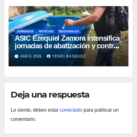
JORNADAS
NOTICIAS
REGIONALES
ASIC Ezequiel Zamora intensifica
jornadas de abatización y control
de vectores en comunidades del
AGO 8, 2026
YENDI BASQUEZ
Guárico
Deja una respuesta
Lo siento, debes estar
conectado
para publicar un
comentario.