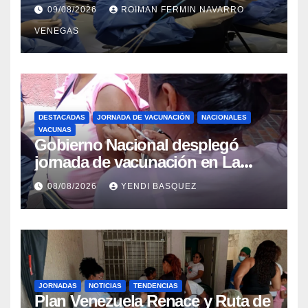
Colangiopancreatografía
09/08/2026
ROIMAN FERMIN NAVARRO
Retrógrada Endoscópica para
VENEGAS
beneficiar a cientos de pacientes
DESTACADAS
JORNADA DE VACUNACIÓN
NACIONALES
VACUNAS
Gobierno Nacional desplegó
jornada de vacunación en La
Guaira para garantizar protección
08/08/2026
YENDI BASQUEZ
epidemiológica
JORNADAS
NOTICIAS
TENDENCIAS
Plan Venezuela Renace y Ruta de