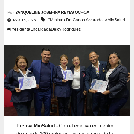
Por
YANQUELINE JOSEFINA REYES OCHOA
,
,
#Ministro Dr. Carlos Alvarado
#MinSalud
MAY 15, 2026
#PresidentaEncargadaDelcyRodriguez
Prensa MinSalud
.- Con el emotivo encuentro
de más de 200 profesionales del gremio de la