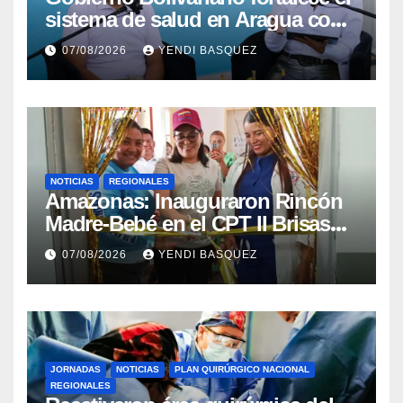
sistema de salud en Aragua con
la reinauguración del CDI La
07/08/2026
YENDI BASQUEZ
Mora
NOTICIAS
REGIONALES
​Amazonas: Inauguraron Rincón
Madre-Bebé en el CPT II Brisas
del Aeropuerto ​Inauguraron
07/08/2026
YENDI BASQUEZ
Rincón
JORNADAS
NOTICIAS
PLAN QUIRÚRGICO NACIONAL
REGIONALES