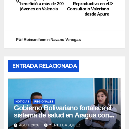
benefició a más de 200
Reproductiva en el
jóvenes en Valencia
Consultorio Valeriano
desde Apure
Por
Roiman fermin Navarro Venegas
ENTRADA RELACIONADA
NOTICIAS
REGIONALES
Gobierno Bolivariano fortalece el
sistema de salud en Aragua con
la reinauguración del CDI La Mora
AGO 7, 2026
YENDI BASQUEZ