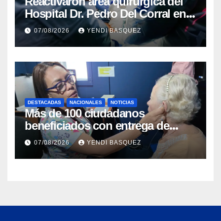
Reactivaron área quirúrgica del
Hospital Dr. Pedro Del Corral en
Guárico
07/08/2026
YENDI BASQUEZ
DESTACADAS
NACIONALES
NOTICIAS
Más de 100 ciudadanos
beneficiados con entrega de
prótesis auditivas en el Centro de
07/08/2026
YENDI BASQUEZ
Rehabilitación J.J. Arvelo