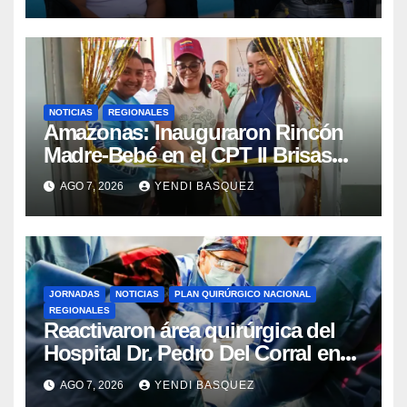
NOTICIAS
REGIONALES
​Amazonas: Inauguraron Rincón
Madre-Bebé en el CPT II Brisas
del Aeropuerto ​Inauguraron
AGO 7, 2026
YENDI BASQUEZ
Rincón
JORNADAS
NOTICIAS
PLAN QUIRÚRGICO NACIONAL
REGIONALES
Reactivaron área quirúrgica del
Hospital Dr. Pedro Del Corral en
Guárico
AGO 7, 2026
YENDI BASQUEZ