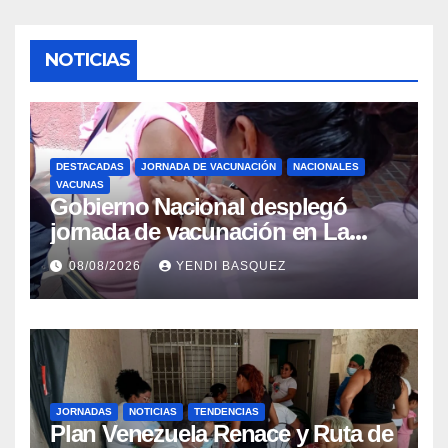
NOTICIAS
DESTACADAS
JORNADA DE VACUNACIÓN
NACIONALES
VACUNAS
Gobierno Nacional desplegó
jornada de vacunación en La
Guaira para garantizar protección
08/08/2026
YENDI BASQUEZ
epidemiológica
JORNADAS
NOTICIAS
TENDENCIAS
Plan Venezuela Renace y Ruta de