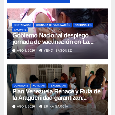
DESTACADAS
JORNADA DE VACUNACIÓN
NACIONALES
VACUNAS
Gobierno Nacional desplegó
jornada de vacunación en La
Guaira para garantizar protección
AGO 8, 2026
YENDI BASQUEZ
epidemiológica
JORNADAS
NOTICIAS
TENDENCIAS
Plan Venezuela Renace y Ruta de
la Aragüeñidad garantizan
atención médica integral en
AGO 8, 2026
ERIKA GARCÍA
Aragua