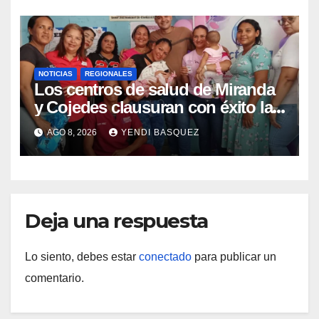
NOTICIAS
REGIONALES
Los centros de salud de Miranda
y Cojedes clausuran con éxito la
Semana Mundial de la Lactancia
AGO 8, 2026
YENDI BASQUEZ
Materna
Deja una respuesta
Lo siento, debes estar
conectado
para publicar un
comentario.