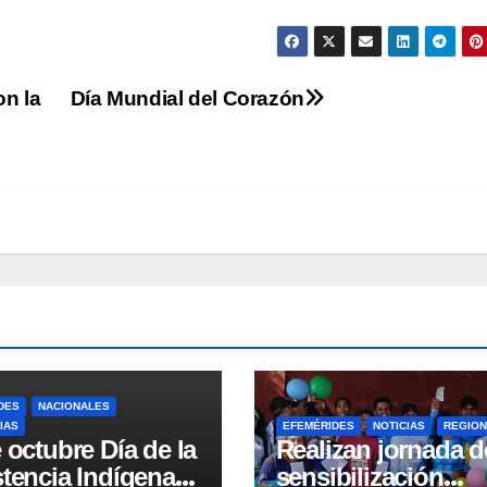
on la
Día Mundial del Corazón
DES
NACIONALES
IAS
EFEMÉRIDES
NOTICIAS
REGION
 octubre Día de la
Realizan jornada d
tencia Indígena:
sensibilización