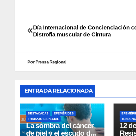
Día Internacional de Concienciación c
Distrofia muscular de Cintura
Por
Prensa Regional
ENTRADA RELACIONADA
DESTACADAS
EFEMÉRIDES
EFEMÉRI
TRABAJO ESPECIAL
TENDENC
La sombra del cáncer
12 de
de piel y el escudo de
Resis