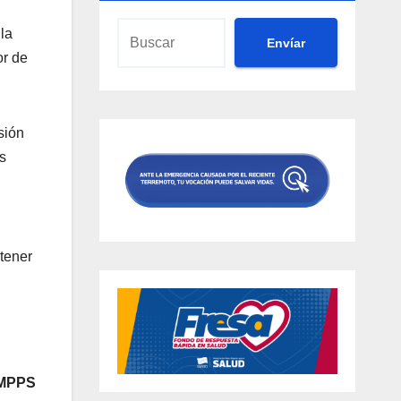
la
Envíar
or de
sión
s
tener
 MPPS