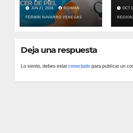
la prevención médica
Vigen
JUN 21, 2026
ROIMAN
OCT 1
la sa
FERMIN NAVARRO VENEGAS
REGION
Deja una respuesta
Lo siento, debes estar
conectado
para publicar un co