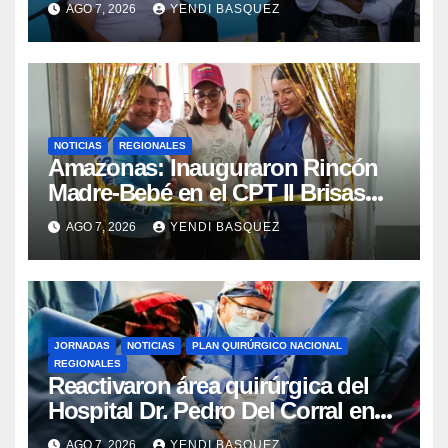
AGO 7, 2026
YENDI BASQUEZ
NOTICIAS
REGIONALES
​Amazonas: Inauguraron Rincón
Madre-Bebé en el CPT II Brisas
del Aeropuerto ​Inauguraron
AGO 7, 2026
YENDI BASQUEZ
Rincón
JORNADAS
NOTICIAS
PLAN QUIRÚRGICO NACIONAL
REGIONALES
Reactivaron área quirúrgica del
Hospital Dr. Pedro Del Corral en
Guárico
AGO 7, 2026
YENDI BASQUEZ