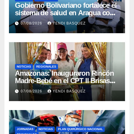
Gobierno Bolivariano fortalece el
sistema de salud en Aragua con
la reinauguración del CDI La
07/08/2026
YENDI BASQUEZ
Mora
NOTICIAS
REGIONALES
​Amazonas: Inauguraron Rincón
Madre-Bebé en el CPT II Brisas
del Aeropuerto ​Inauguraron
07/08/2026
YENDI BASQUEZ
Rincón
JORNADAS
NOTICIAS
PLAN QUIRÚRGICO NACIONAL