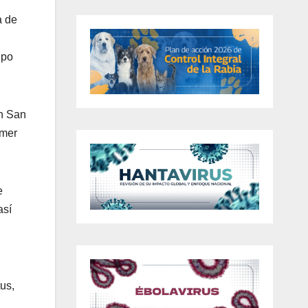
a de
ipo
en San
omer
e
así
us,