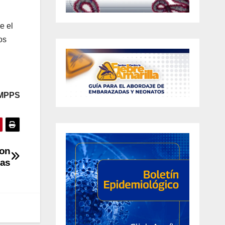
e el
os
 MPPS
con
cas