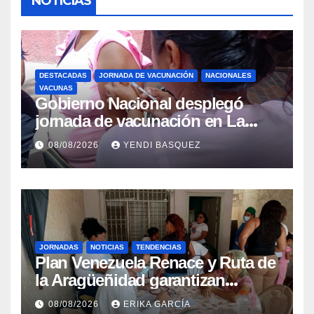
NOTICIAS
DESTACADAS
JORNADA DE VACUNACIÓN
NACIONALES
VACUNAS
Gobierno Nacional desplegó
jornada de vacunación en La
Guaira para garantizar protección
08/08/2026
YENDI BASQUEZ
epidemiológica
JORNADAS
NOTICIAS
TENDENCIAS
Plan Venezuela Renace y Ruta de
la Aragüeñidad garantizan
atención médica integral en
08/08/2026
ERIKA GARCÍA