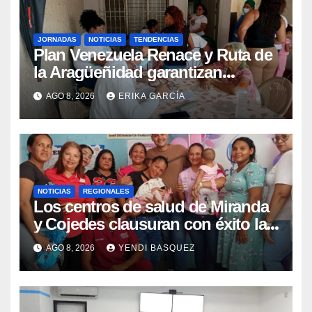
JORNADAS
NOTICIAS
TENDENCIAS
Plan Venezuela Renace y Ruta de
la Aragüeñidad garantizan
atención médica integral en
AGO 8, 2026
ERIKA GARCÍA
Aragua
NOTICIAS
REGIONALES
Los centros de salud de Miranda
y Cojedes clausuran con éxito la
Semana Mundial de la Lactancia
AGO 8, 2026
YENDI BASQUEZ
Materna