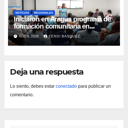
NOTICIAS
REGIONALES
Iniciaron en Aragua programa de
formación comunitaria en
atención a personas con
AGO 8, 2026
YENDI BASQUEZ
discapacidad
Deja una respuesta
Lo siento, debes estar
conectado
para publicar un
comentario.