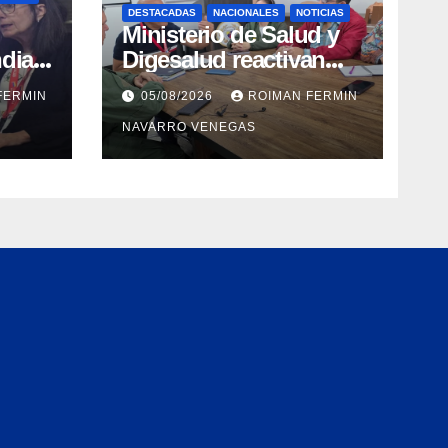
DESTACADAS
NACIONALES
NOTICIAS
Ministerio de Salud y
dial
Digesalud reactivan
aron
lazos para la vigilancia
FERMIN
05/08/2026
ROIMAN FERMIN
epidemiológica y el
NAVARRO VENEGAS
a de
control de
 e
enfermedades
ica