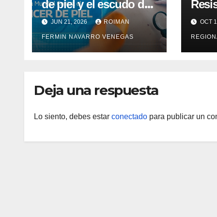
de piel y el escudo de
Resis
la prevención médica
Vigen
JUN 21, 2026
ROIMAN
OCT 1
la sa
FERMIN NAVARRO VENEGAS
REGION
Deja una respuesta
Lo siento, debes estar
conectado
para publicar un co