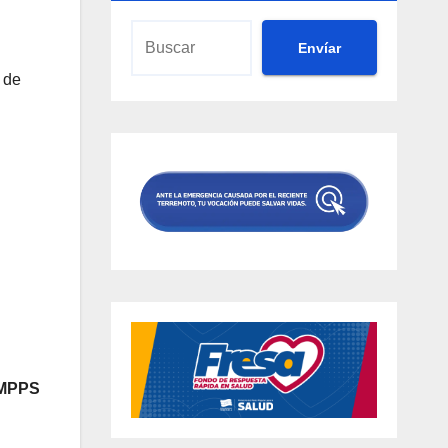
Envíar
 de
 MPPS