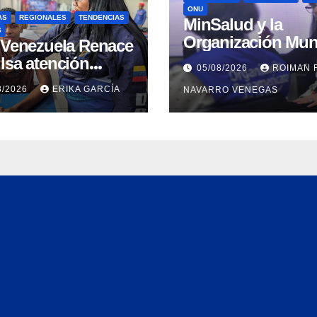
ONU
AS
REGIONALES
TENDENCIAS
MinSalud y la
S
Organización Mun
n Venezuela Renace
de la Salud evalu
lsa atención
05/08/2026
ROIMAN 
propuesta técnica
ral a refugiados y
8/2026
ERIKA GARCÍA
NAVARRO VENEGAS
integral en materi
uación de
agua saneamiento
nación en Aragua
higiene ante
contingencia sísm