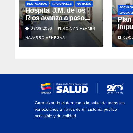
DESTACADAS
NACIONALES
NOTICIAS
JORNAD
Hospital J.M. de los
VACUNA
Ríos avanza a paso
​Pla
firme en su
impu
05/08/2026
ROIMAN FERMIN
recuperación tras los
integ
05/0
NAVARRO VENEGAS
recientes eventos
eval
sísmicos
vacu
Garantizando el derecho a la salud de todos los
venezolanos a través de un sistema público
accesible y de calidad.