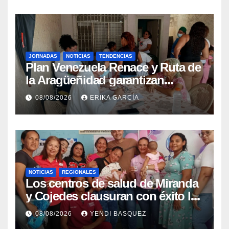
JORNADAS
NOTICIAS
TENDENCIAS
Plan Venezuela Renace y Ruta de
la Aragüeñidad garantizan
atención médica integral en
08/08/2026
ERIKA GARCÍA
Aragua
NOTICIAS
REGIONALES
Los centros de salud de Miranda
y Cojedes clausuran con éxito la
Semana Mundial de la Lactancia
08/08/2026
YENDI BASQUEZ
Materna