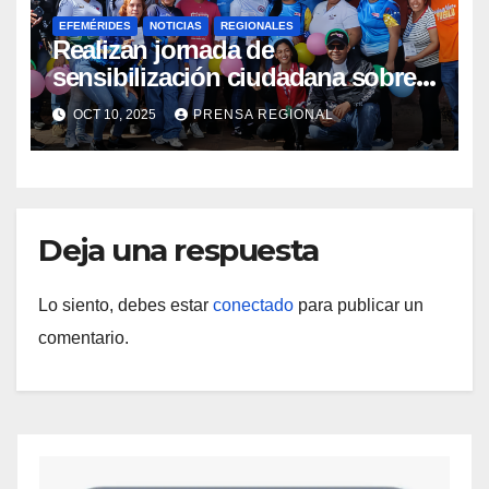
EFEMÉRIDES
NOTICIAS
REGIONALES
Realizan jornada de
sensibilización ciudadana sobre
Salud Mental en Amazonas
OCT 10, 2025
PRENSA REGIONAL
Deja una respuesta
Lo siento, debes estar
conectado
para publicar un
comentario.