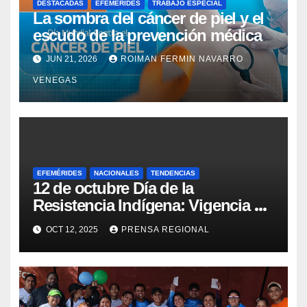
DESTACADAS
EFEMÉRIDES
TRABAJO ESPECIAL
La sombra del cáncer de piel y el
escudo de la prevención médica
JUN 21, 2026
ROIMAN FERMIN NAVARRO
VENEGAS
EFEMÉRIDES
NACIONALES
TENDENCIAS
12 de octubre Día de la
Resistencia Indígena: Vigencia de
la lucha y la salud pluricultural
OCT 12, 2025
PRENSA REGIONAL