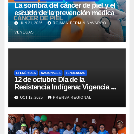
La sombra del cáncer de piel y el
escudo de la prevención médica
JUN 21, 2026
ROIMAN FERMIN NAVARRO
VENEGAS
EFEMÉRIDES
NACIONALES
TENDENCIAS
12 de octubre Día de la
Resistencia Indígena: Vigencia de
la lucha y la salud pluricultural
OCT 12, 2025
PRENSA REGIONAL