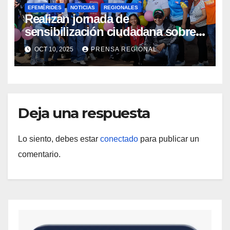
EFEMÉRIDES
NOTICIAS
REGIONALES
Realizan jornada de
sensibilización ciudadana sobre
Salud Mental en Amazonas
OCT 10, 2025
PRENSA REGIONAL
Deja una respuesta
Lo siento, debes estar
conectado
para publicar un
comentario.