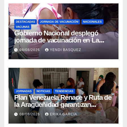
DESTACADAS
JORNADA DE VACUNACIÓN
NACIONALES
VACUNAS
Gobierno Nacional desplegó
jornada de vacunación en La
Guaira para garantizar protección
08/08/2026
YENDI BASQUEZ
epidemiológica
JORNADAS
NOTICIAS
TENDENCIAS
Plan Venezuela Renace y Ruta de
la Aragüeñidad garantizan
atención médica integral en
08/08/2026
ERIKA GARCÍA
Aragua