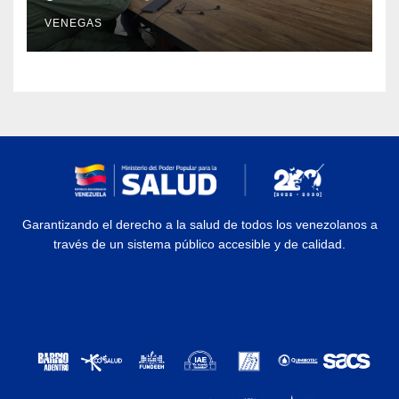
enfermedades
VENEGAS
Garantizando el derecho a la salud de todos los venezolanos a
través de un sistema público accesible y de calidad.