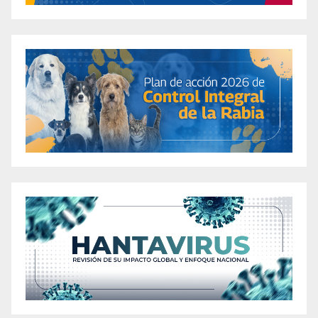
https://www.cekseowebsite.com/
https://www.stafabandza.net/
https://www.kuttyrockers.com/
https://www.munnarhotels.org/
https://dromardhouse.com/
https://listraveltips.com/
https://www.maestrobali.com/
https://www.gosulbar.com/
https://www.ia-itb.com/
https://californiaaparthotel.com/
https://www.google.co.id/amp/s/californiaap
arthotel.com/
https://sandiegoslots.com/
https://rozznet.com/
https://www.fantabike.com/
https://www.adcecogroup.com/
https://ofilmy.com/