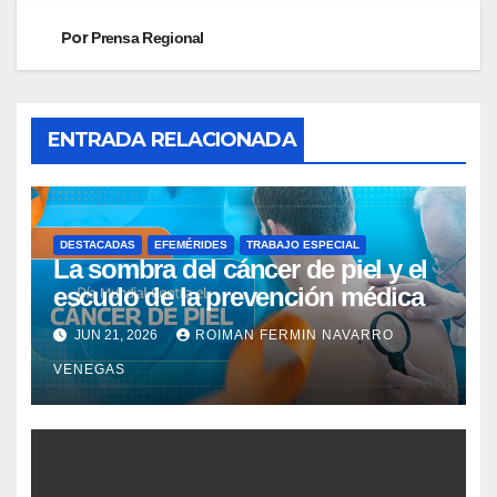
https://slotgacor77.id/
Por
Prensa Regional
https://slotjitu.net/
https://slotjitu.org/
slotjitu
kawasan303
ENTRADA RELACIONADA
https://www.slotdepo10k.id/
https://www.slotraffiahmad77.com/
https://slotjitugacor.com/
DESTACADAS
EFEMÉRIDES
TRABAJO ESPECIAL
https://www.dorienkelly.com/
La sombra del cáncer de piel y el
https://togelsgp2023.com/
escudo de la prevención médica
https://www.slotraffiahmad88.com/
JUN 21, 2026
ROIMAN FERMIN NAVARRO
https://www.slotraffiahmad.net/
VENEGAS
https://www.xoivotvx.com/
https://www.slotraffiahmad.org/
https://www.situsraffiahmad.com/
https://slotgacor-maxwin.com/
https://www.nausenaadventures.com/