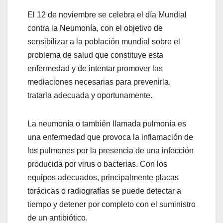
El 12 de noviembre se celebra el día Mundial
contra la Neumonía, con el objetivo de
sensibilizar a la población mundial sobre el
problema de salud que constituye esta
enfermedad y de intentar promover las
mediaciones necesarias para prevenirla,
tratarla adecuada y oportunamente.
La neumonía o también llamada pulmonía es
una enfermedad que provoca la inflamación de
los pulmones por la presencia de una infección
producida por virus o bacterias. Con los
equipos adecuados, principalmente placas
torácicas o radiografías se puede detectar a
tiempo y detener por completo con el suministro
de un antibiótico.