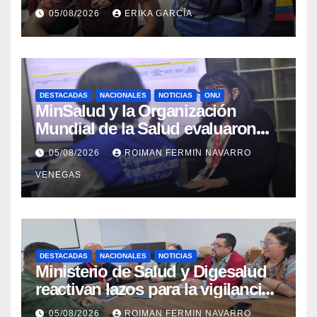
evaluación de vacunación en
05/08/2026
ERIKA GARCÍA
Aragua
DESTACADAS
NACIONALES
NOTICIAS
ONU
MinSalud y la Organización
Mundial de la Salud evaluaron
propuesta técnica integral en
05/08/2026
ROIMAN FERMIN NAVARRO
materia de agua saneamiento e
VENEGAS
higiene ante contingencia
sísmica
DESTACADAS
NACIONALES
NOTICIAS
Ministerio de Salud y Digesalud
reactivan lazos para la vigilancia
epidemiológica y el control de
05/08/2026
ROIMAN FERMIN NAVARRO