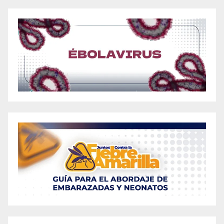
https://dinkes.enrekangkab.go.id/wp-
includes/assets/
https://lppm.unrika.ac.id/raffi/
https://kembarteknika.co.id/rf88/