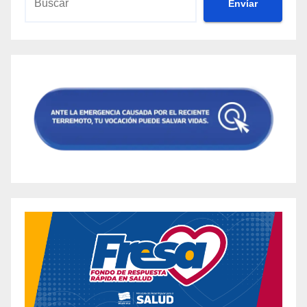
Envíar
https://europix.net/
https://www.rhpnet.net/
https://atlasotel.com/
https://slc-wireless.com/
https://lightenel.com/
https://ucosigtau.com/
https://sanandreshospital.com/
https://www.jcnemecek.com/
<a
href="https://wartamedika.com/"https://warta
medika.com/
https://alatpressplastik.com/
https://adornabelle.com/
https://melovemypet.com/
https://www.onlenpedia.com/
https://pawnauctions.net/