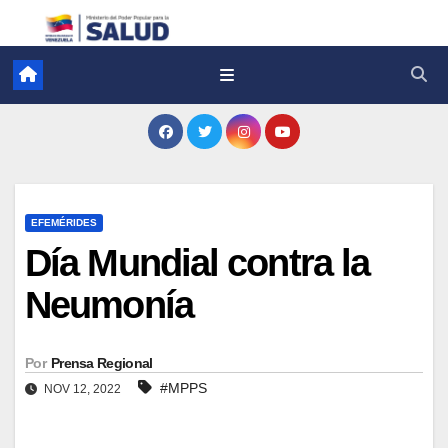
EFEMÉRIDES
Día Mundial contra la
Neumonía
Por
Prensa Regional
#MPPS
NOV 12, 2022