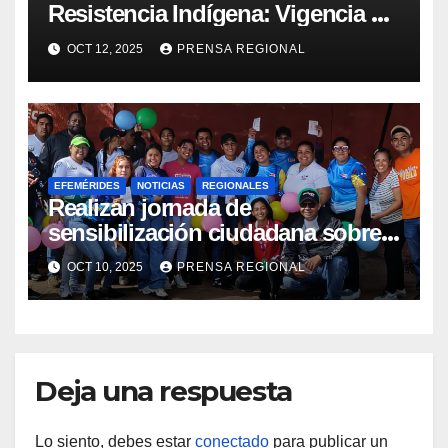
Resistencia Indígena: Vigencia de
la lucha y la salud pluricultural
OCT 12, 2025
PRENSA REGIONAL
EFEMÉRIDES
NOTICIAS
REGIONALES
Realizan jornada de
sensibilización ciudadana sobre
Salud Mental en Amazonas
OCT 10, 2025
PRENSA REGIONAL
Deja una respuesta
Lo siento, debes estar
conectado
para publicar un