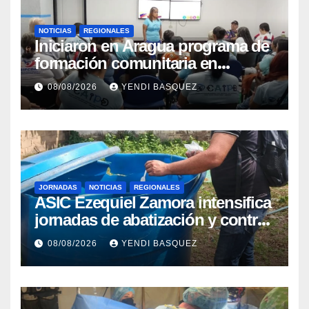
NOTICIAS
REGIONALES
Iniciaron en Aragua programa de
formación comunitaria en
atención a personas con
08/08/2026
YENDI BASQUEZ
discapacidad
JORNADAS
NOTICIAS
REGIONALES
ASIC Ezequiel Zamora intensifica
jornadas de abatización y control
de vectores en comunidades del
08/08/2026
YENDI BASQUEZ
Guárico