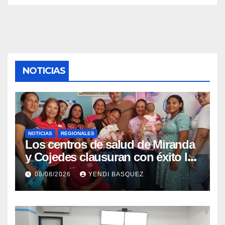
NOTICIAS
NOTICIAS
REGIONALES
Los centros de salud de Miranda
y Cojedes clausuran con éxito la
Semana Mundial de la Lactancia
08/08/2026
YENDI BASQUEZ
Materna