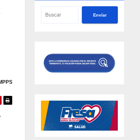
a
Envíar
 MPPS