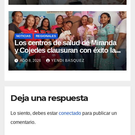
NOTICIAS
REGIONALES
Los centros de salud de Miranda
y Cojedes clausuran con éxito la
Semana Mundial de la Lactancia
AGO 8, 2026
YENDI BASQUEZ
Materna
Deja una respuesta
Lo siento, debes estar
conectado
para publicar un
comentario.