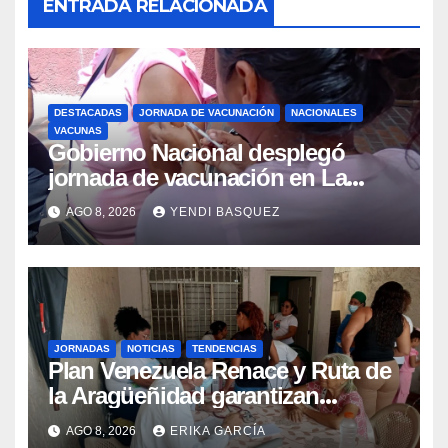
ENTRADA RELACIONADA
DESTACADAS
JORNADA DE VACUNACIÓN
NACIONALES
VACUNAS
Gobierno Nacional desplegó
jornada de vacunación en La
Guaira para garantizar protección
AGO 8, 2026
YENDI BASQUEZ
epidemiológica
JORNADAS
NOTICIAS
TENDENCIAS
Plan Venezuela Renace y Ruta de
la Aragüeñidad garantizan
atención médica integral en
AGO 8, 2026
ERIKA GARCÍA
Aragua