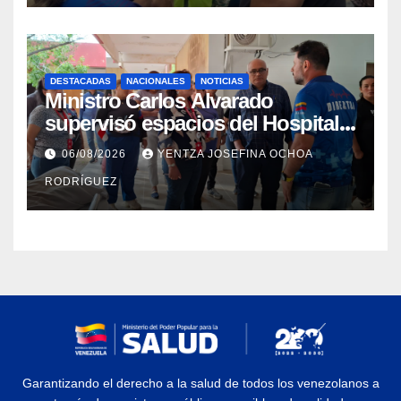
DESTACADAS
NACIONALES
NOTICIAS
Ministro Carlos Alvarado
supervisó espacios del Hospital
Dermatológico Dr. Martín Vegas
06/08/2026
YENTZA JOSEFINA OCHOA
en La Guaira
RODRÍGUEZ
Garantizando el derecho a la salud de todos los venezolanos a