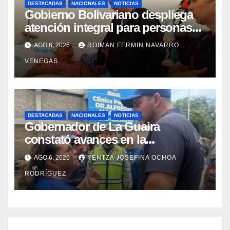
DESTACADAS
NACIONALES
NOTICIAS
Gobierno Bolivariano despliega
atención integral para personas
con discapacidad en
AGO 6, 2026
ROIMAN FERMIN NAVARRO
campamentos de La Guaira
VENEGAS
DESTACADAS
NACIONALES
NOTICIAS
Gobernador de La Guaira
constató avances en la
rehabilitación del Hospitalito de
AGO 6, 2026
YENTZA JOSEFINA OCHOA
Catia la Mar
RODRÍGUEZ