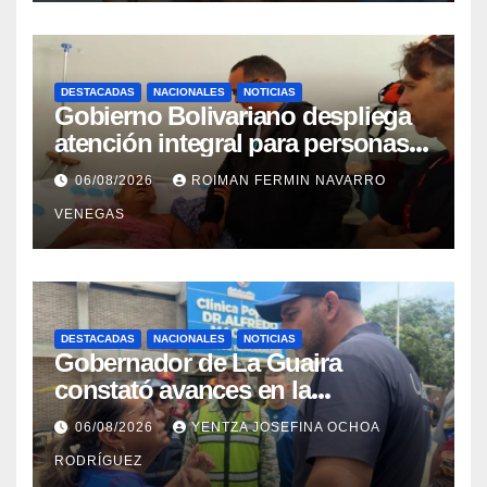
DESTACADAS
NACIONALES
NOTICIAS
Gobierno Bolivariano despliega
atención integral para personas
con discapacidad en
06/08/2026
ROIMAN FERMIN NAVARRO
campamentos de La Guaira
VENEGAS
DESTACADAS
NACIONALES
NOTICIAS
Gobernador de La Guaira
constató avances en la
rehabilitación del Hospitalito de
06/08/2026
YENTZA JOSEFINA OCHOA
Catia la Mar
RODRÍGUEZ