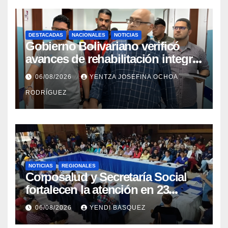
DESTACADAS
NACIONALES
NOTICIAS
Gobierno Bolivariano verificó
avances de rehabilitación integral
en el Hospital Dr. José María
06/08/2026
YENTZA JOSEFINA OCHOA
Vargas
RODRÍGUEZ
NOTICIAS
REGIONALES
Corposalud y Secretaría Social
fortalecen la atención en 23
municipios
06/08/2026
YENDI BASQUEZ