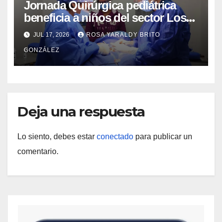
Jornada Quirúrgica pediátrica
beneficia a niños del sector Los
Curos
JUL 17, 2026
ROSA YARALDY BRITO
GONZÁLEZ
Deja una respuesta
Lo siento, debes estar
conectado
para publicar un
comentario.