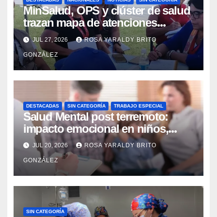
MinSalud, OPS y clúster de salud
trazan mapa de atenciones
integrales para reforzar la
JUL 27, 2026
ROSA YARALDY BRITO
contingencia
GONZÁLEZ
DESTACADAS
SIN CATEGORÍA
TRABAJO ESPECIAL
Salud Mental post terremoto:
impacto emocional en niños,
niñas, adolescentes y madres
JUL 20, 2026
ROSA YARALDY BRITO
GONZÁLEZ
SIN CATEGORÍA