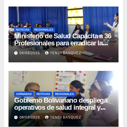
NOTICIAS
REGIONALES
Ministerio de Salud Capacita a 36
Profesionales para erradicar la
Tuberculosis en Yaracuy
06/08/2026
YENDI BASQUEZ
JORNADAS
NOTICIAS
REGIONALES
Gobierno Bolivariano despliega
operativos de salud integral y
protección social en los
06/08/2026
YENDI BASQUEZ
municipios Sucre y Mario