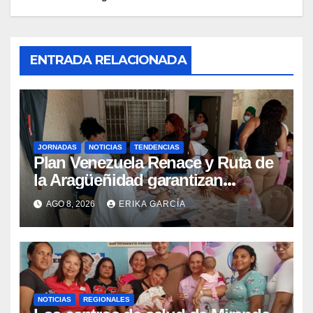
ENTRADA RELACIONADA
JORNADAS
NOTICIAS
TENDENCIAS
Plan Venezuela Renace y Ruta de
la Aragüeñidad garantizan
atención médica integral en
AGO 8, 2026
ERIKA GARCÍA
Aragua
NOTICIAS
REGIONALES