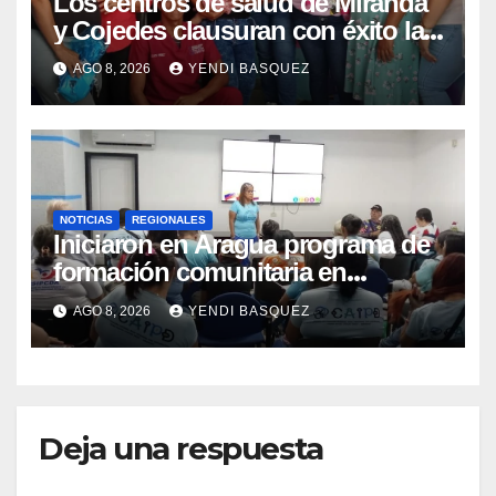
Los centros de salud de Miranda
y Cojedes clausuran con éxito la
Semana Mundial de la Lactancia
AGO 8, 2026
YENDI BASQUEZ
Materna
NOTICIAS
REGIONALES
Iniciaron en Aragua programa de
formación comunitaria en
atención a personas con
AGO 8, 2026
YENDI BASQUEZ
discapacidad
Deja una respuesta