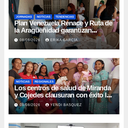
JORNADAS
NOTICIAS
TENDENCIAS
Plan Venezuela Renace y Ruta de
la Aragüeñidad garantizan
atención médica integral en
08/08/2026
ERIKA GARCÍA
Aragua
NOTICIAS
REGIONALES
Los centros de salud de Miranda
y Cojedes clausuran con éxito la
Semana Mundial de la Lactancia
08/08/2026
YENDI BASQUEZ
Materna