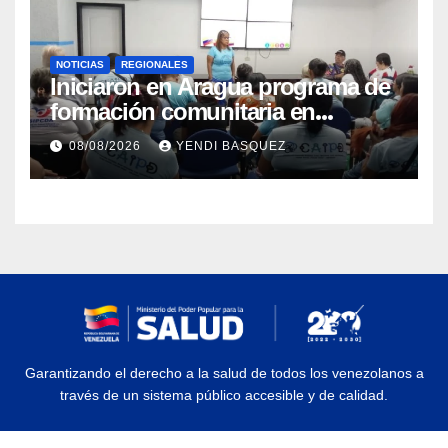
NOTICIAS
REGIONALES
Iniciaron en Aragua programa de
formación comunitaria en
atención a personas con
08/08/2026
YENDI BASQUEZ
discapacidad
Garantizando el derecho a la salud de todos los venezolanos a
través de un sistema público accesible y de calidad.