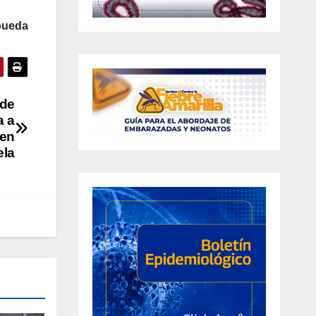
pueda
 de
a a
 en
ela