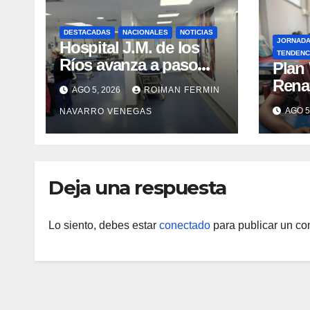
DESTACADAS
NACIONALES
NOTICIAS
JORNAD
Hospital J.M. de los
TENDENC
Ríos avanza a paso
​Plan
firme en su
Rena
AGO 5, 2026
ROIMAN FERMIN
recuperación tras los
atenc
AGO 5
NAVARRO VENEGAS
recientes eventos
refug
sísmicos
eval
vacu
Deja una respuesta
Lo siento, debes estar
conectado
para publicar un co