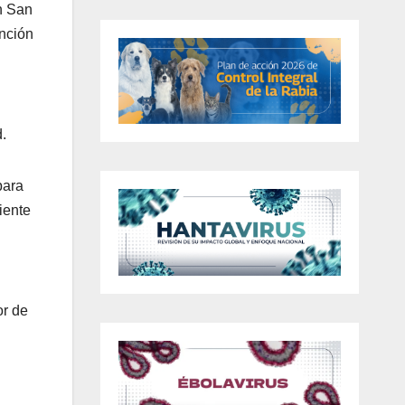
n San
ención
.
para
iente
or de