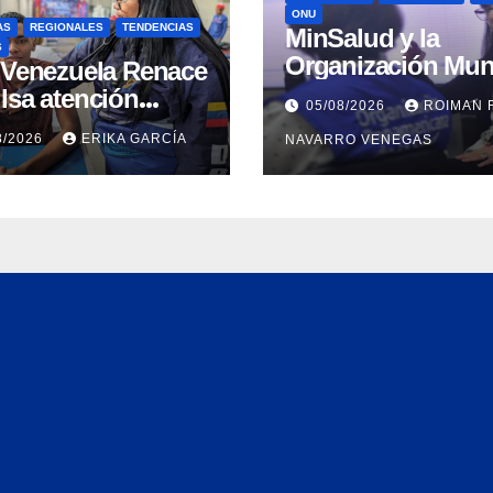
ONU
AS
REGIONALES
TENDENCIAS
MinSalud y la
S
Organización Mun
n Venezuela Renace
de la Salud evalu
lsa atención
05/08/2026
ROIMAN 
propuesta técnica
ral a refugiados y
8/2026
ERIKA GARCÍA
NAVARRO VENEGAS
integral en materi
uación de
agua saneamiento
nación en Aragua
higiene ante
contingencia sísm