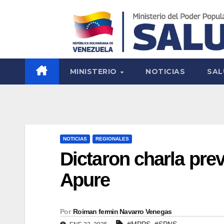
MINISTERIO
NOTICIAS
SAL
NOTICIAS
REGIONALES
Dictaron charla prev
Apure
Por
Roiman fermin Navarro Venegas
,
#MPPS
#SPNS