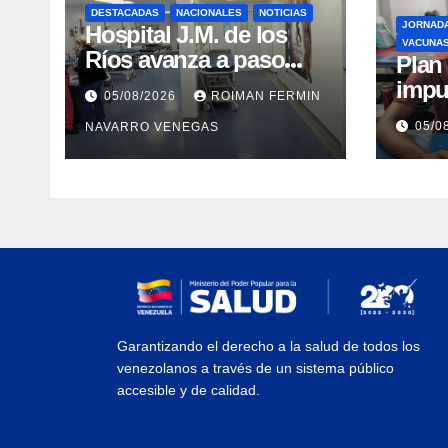
DESTACADAS
NACIONALES
NOTICIAS
JORNAD
Hospital J.M. de los
VACUNA
Ríos avanza a paso
​Pla
firme en su
impu
05/08/2026
ROIMAN FERMIN
recuperación tras los
integ
05/0
NAVARRO VENEGAS
recientes eventos
eval
sísmicos
vacu
Garantizando el derecho a la salud de todos los
venezolanos a través de un sistema público
accesible y de calidad.