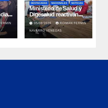
DESTACADAS
NACIONALES
NOTICIAS
Ministerio de Salud y
dial
Digesalud reactivan
aron
lazos para la vigilancia
FERMIN
05/08/2026
ROIMAN FERMIN
epidemiológica y el
NAVARRO VENEGAS
a de
control de
 e
enfermedades
ica