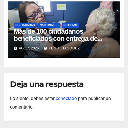
DESTACADAS
NACIONALES
NOTICIAS
Más de 100 ciudadanos
beneficiados con entrega de
prótesis auditivas en el Centro de
AGO 7, 2026
YENDI BASQUEZ
Rehabilitación J.J. Arvelo
Deja una respuesta
Lo siento, debes estar
conectado
para publicar un
comentario.