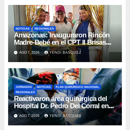
NOTICIAS
REGIONALES
​Amazonas: Inauguraron Rincón
Madre-Bebé en el CPT II Brisas
del Aeropuerto ​Inauguraron
AGO 7, 2026
YENDI BASQUEZ
Rincón
JORNADAS
NOTICIAS
PLAN QUIRÚRGICO NACIONAL
REGIONALES
Reactivaron área quirúrgica del
Hospital Dr. Pedro Del Corral en
Guárico
AGO 7, 2026
YENDI BASQUEZ