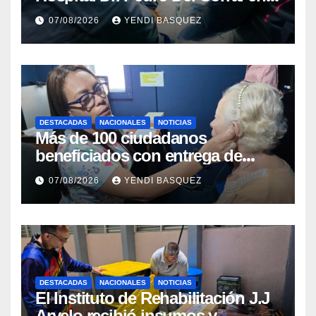
Guárico
07/08/2026
YENDI BASQUEZ
DESTACADAS
NACIONALES
NOTICIAS
Más de 100 ciudadanos
beneficiados con entrega de
prótesis auditivas en el Centro de
07/08/2026
YENDI BASQUEZ
Rehabilitación J.J. Arvelo
DESTACADAS
NACIONALES
NOTICIAS
El Instituto de Rehabilitación J.J
Arvelo recibió insumos y