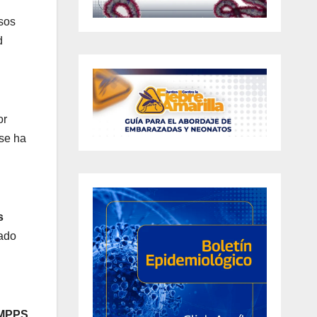
nsos
d
or
 se ha
s
rado
 MPPS