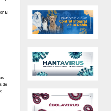
sonal
los
es de
ud