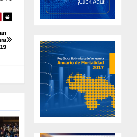
tan
ara
-19