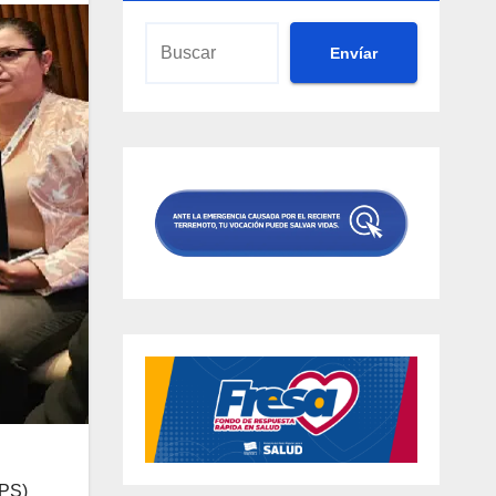
Envíar
OPS)