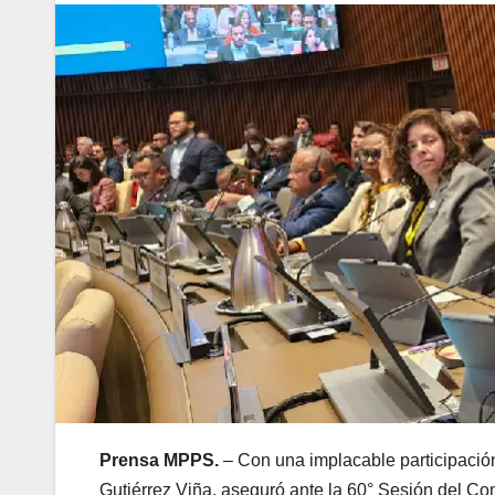
Prensa MPPS.
– Con una implacable participación
Gutiérrez Viña, aseguró ante la 60° Sesión del C