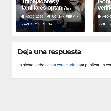
Trabajadores y
Gobi
familiares optan a
verif
carreras universitarias
rehab
AGO 6, 2026
ROIMAN FERMIN
AGO 6
mediante convenio
en el
NAVARRO VENEGAS
JOSEFI
entre MinSalud y la
Marí
UCV
Deja una respuesta
Lo siento, debes estar
conectado
para publicar un co