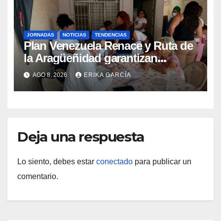
JORNADAS
NOTICIAS
TENDENCIAS
Plan Venezuela Renace y Ruta de
la Aragüeñidad garantizan
atención médica integral en
AGO 8, 2026
ERIKA GARCÍA
Aragua
Deja una respuesta
Lo siento, debes estar
conectado
para publicar un
comentario.