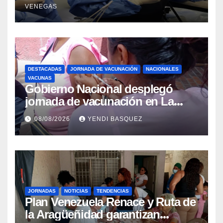
VENEGAS
beneficiar a cientos de pacientes
DESTACADAS
JORNADA DE VACUNACIÓN
NACIONALES
VACUNAS
Gobierno Nacional desplegó
jornada de vacunación en La
Guaira para garantizar protección
08/08/2026
YENDI BASQUEZ
epidemiológica
JORNADAS
NOTICIAS
TENDENCIAS
Plan Venezuela Renace y Ruta de
la Aragüeñidad garantizan