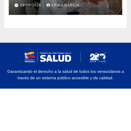
atención médica integral en
08/08/2026
ERIKA GARCÍA
Aragua
Garantizando el derecho a la salud de todos los venezolanos a
través de un sistema público accesible y de calidad.