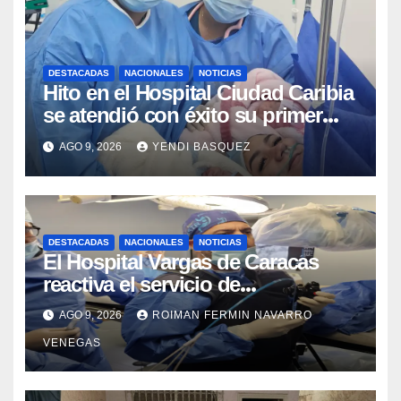
DESTACADAS
NACIONALES
NOTICIAS
Hito en el Hospital Ciudad Caribia
se atendió con éxito su primer
parto gemelar
AGO 9, 2026
YENDI BASQUEZ
DESTACADAS
NACIONALES
NOTICIAS
El Hospital Vargas de Caracas
reactiva el servicio de
Colangiopancreatografía
AGO 9, 2026
ROIMAN FERMIN NAVARRO
Retrógrada Endoscópica para
VENEGAS
beneficiar a cientos de pacientes