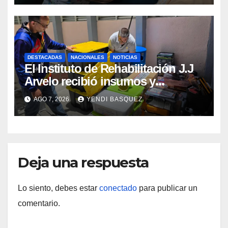
DESTACADAS
NACIONALES
NOTICIAS
El Instituto de Rehabilitación J.J
Arvelo recibió insumos y
herramientas para la atención de
AGO 7, 2026
YENDI BASQUEZ
personas con discapacidad
Deja una respuesta
Lo siento, debes estar
conectado
para publicar un
comentario.