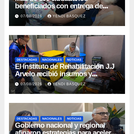
beneficiados con entrega de
prótesis auditivas en el Centro de
07/08/2026
YENDI BASQUEZ
Rehabilitación J.J. Arvelo
DESTACADAS
NACIONALES
NOTICIAS
El Instituto de Rehabilitación J.J
Arvelo recibió insumos y
herramientas para la atención de
07/08/2026
YENDI BASQUEZ
personas con discapacidad
DESTACADAS
NACIONALES
NOTICIAS
Gobierno nacional y regional
afinaron estrategias para acelerar