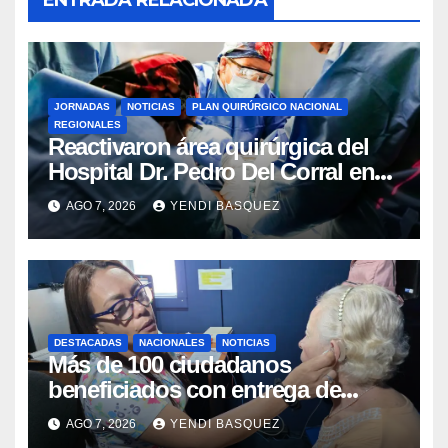
JORNADAS
NOTICIAS
PLAN QUIRÚRGICO NACIONAL
REGIONALES
Reactivaron área quirúrgica del
Hospital Dr. Pedro Del Corral en
Guárico
AGO 7, 2026
YENDI BASQUEZ
DESTACADAS
NACIONALES
NOTICIAS
Más de 100 ciudadanos
beneficiados con entrega de
prótesis auditivas en el Centro de
AGO 7, 2026
YENDI BASQUEZ
Rehabilitación J.J. Arvelo