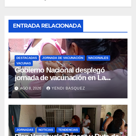
ENTRADA RELACIONADA
DESTACADAS
JORNADA DE VACUNACIÓN
NACIONALES
VACUNAS
Gobierno Nacional desplegó
jornada de vacunación en La
Guaira para garantizar protección
AGO 8, 2026
YENDI BASQUEZ
epidemiológica
JORNADAS
NOTICIAS
TENDENCIAS