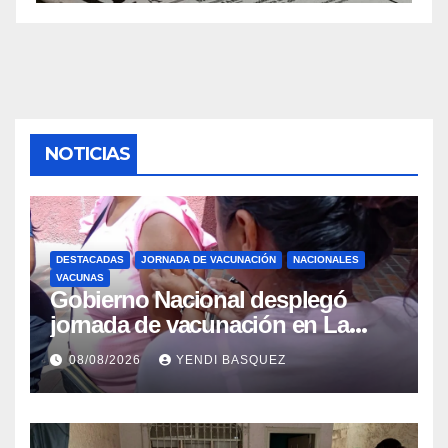
NOTICIAS
DESTACADAS
JORNADA DE VACUNACIÓN
NACIONALES
VACUNAS
Gobierno Nacional desplegó
jornada de vacunación en La
Guaira para garantizar protección
08/08/2026
YENDI BASQUEZ
epidemiológica