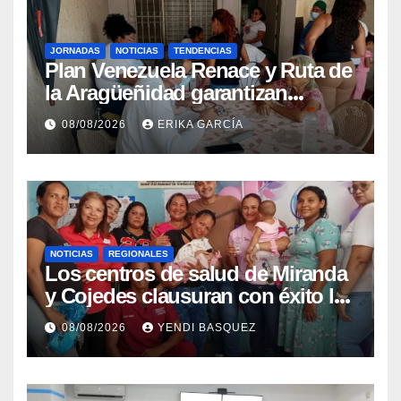
JORNADAS
NOTICIAS
TENDENCIAS
Plan Venezuela Renace y Ruta de
la Aragüeñidad garantizan
atención médica integral en
08/08/2026
ERIKA GARCÍA
Aragua
NOTICIAS
REGIONALES
Los centros de salud de Miranda
y Cojedes clausuran con éxito la
Semana Mundial de la Lactancia
08/08/2026
YENDI BASQUEZ
Materna