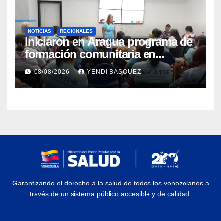
NOTICIAS
REGIONALES
Iniciaron en Aragua programa de
formación comunitaria en
atención a personas con
08/08/2026
YENDI BASQUEZ
discapacidad
Garantizando el derecho a la salud de todos los venezolanos a
través de un sistema público accesible y de calidad.