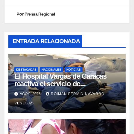
Por
Prensa Regional
ENTRADA RELACIONADA
DESTACADAS
NACIONALES
NOTICIAS
El Hospital Vargas de Caracas
reactiva el servicio de
Colangiopancreatografía
AGO 9, 2026
ROIMAN FERMIN NAVARRO
Retrógrada Endoscópica para
VENEGAS
beneficiar a cientos de pacientes