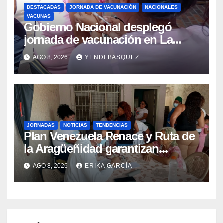
DESTACADAS
JORNADA DE VACUNACIÓN
NACIONALES
VACUNAS
Gobierno Nacional desplegó
jornada de vacunación en La
Guaira para garantizar protección
AGO 8, 2026
YENDI BASQUEZ
epidemiológica
JORNADAS
NOTICIAS
TENDENCIAS
Plan Venezuela Renace y Ruta de
la Aragüeñidad garantizan
atención médica integral en
AGO 8, 2026
ERIKA GARCÍA
Aragua