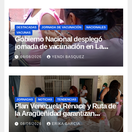
DESTACADAS
JORNADA DE VACUNACIÓN
NACIONALES
VACUNAS
Gobierno Nacional desplegó
jornada de vacunación en La
Guaira para garantizar protección
08/08/2026
YENDI BASQUEZ
epidemiológica
JORNADAS
NOTICIAS
TENDENCIAS
Plan Venezuela Renace y Ruta de
la Aragüeñidad garantizan
atención médica integral en
08/08/2026
ERIKA GARCÍA
Aragua