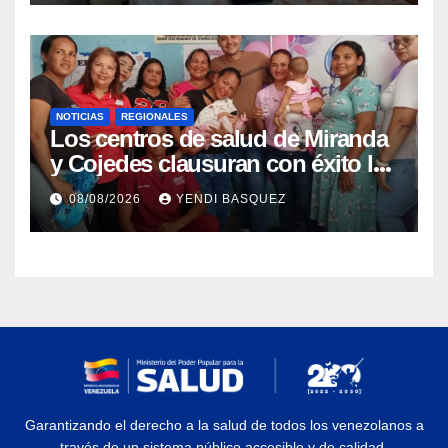
NOTICIAS
REGIONALES
Los centros de salud de Miranda
y Cojedes clausuran con éxito la
Semana Mundial de la Lactancia
08/08/2026
YENDI BASQUEZ
Materna
Garantizando el derecho a la salud de todos los venezolanos a
través de un sistema público accesible y de calidad.