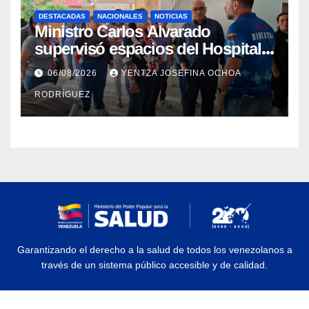
DESTACADAS
NACIONALES
NOTICIAS
Ministro Carlos Alvarado
supervisó espacios del Hospital
Dermatológico Dr. Martín Vegas
06/08/2026
YENTZA JOSEFINA OCHOA
en La Guaira
RODRÍGUEZ
Garantizando el derecho a la salud de todos los venezolanos a
través de un sistema público accesible y de calidad.