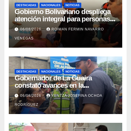
DESTACADAS
NACIONALES
NOTICIAS
Gobierno Bolivariano despliega
atención integral para personas
con discapacidad en
06/08/2026
ROIMAN FERMIN NAVARRO
campamentos de La Guaira
VENEGAS
DESTACADAS
NACIONALES
NOTICIAS
Gobernador de La Guaira
constató avances en la
rehabilitación del Hospitalito de
06/08/2026
YENTZA JOSEFINA OCHOA
Catia la Mar
RODRÍGUEZ