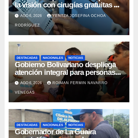
la visión con cirugías gratuitas de
cataratas en Zulia
AGO 6, 2026
YENTZA JOSEFINA OCHOA
RODRÍGUEZ
DESTACADAS
NACIONALES
NOTICIAS
Gobierno Bolivariano despliega
atención integral para personas
con discapacidad en
AGO 6, 2026
ROIMAN FERMIN NAVARRO
campamentos de La Guaira
VENEGAS
DESTACADAS
NACIONALES
NOTICIAS
Gobernador de La Guaira