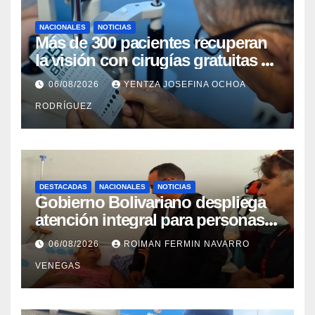
NACIONALES
NOTICIAS
Más de 300 pacientes recuperan
la visión con cirugías gratuitas de
cataratas en Zulia
06/08/2026
YENTZA JOSEFINA OCHOA
RODRÍGUEZ
DESTACADAS
NACIONALES
NOTICIAS
Gobierno Bolivariano despliega
atención integral para personas
con discapacidad en
06/08/2026
ROIMAN FERMIN NAVARRO
campamentos de La Guaira
VENEGAS