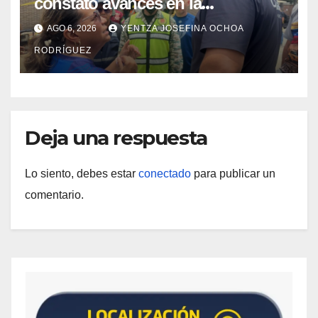
constató avances en la
rehabilitación del Hospitalito de
AGO 6, 2026
YENTZA JOSEFINA OCHOA
Catia la Mar
RODRÍGUEZ
Deja una respuesta
Lo siento, debes estar
conectado
para publicar un
comentario.