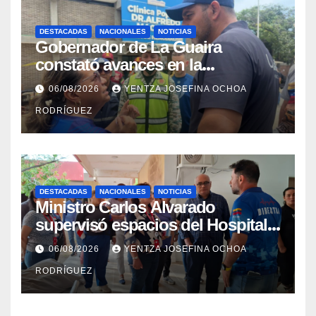
DESTACADAS
NACIONALES
NOTICIAS
Gobernador de La Guaira
constató avances en la
rehabilitación del Hospitalito de
06/08/2026
YENTZA JOSEFINA OCHOA
Catia la Mar
RODRÍGUEZ
DESTACADAS
NACIONALES
NOTICIAS
Ministro Carlos Alvarado
supervisó espacios del Hospital
Dermatológico Dr. Martín Vegas
06/08/2026
YENTZA JOSEFINA OCHOA
en La Guaira
RODRÍGUEZ