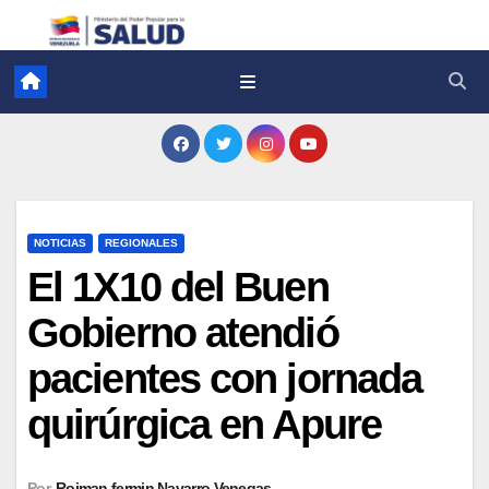
NOTICIAS
REGIONALES
El 1X10 del Buen
Gobierno atendió
pacientes con jornada
quirúrgica en Apure
Por
Roiman fermin Navarro Venegas