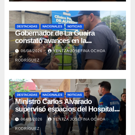
DESTACADAS
NACIONALES
NOTICIAS
Gobernador de La Guaira
constató avances en la
rehabilitación del Hospitalito de
06/08/2026
YENTZA JOSEFINA OCHOA
Catia la Mar
RODRÍGUEZ
DESTACADAS
NACIONALES
NOTICIAS
Ministro Carlos Alvarado
supervisó espacios del Hospital
Dermatológico Dr. Martín Vegas
06/08/2026
YENTZA JOSEFINA OCHOA
en La Guaira
RODRÍGUEZ