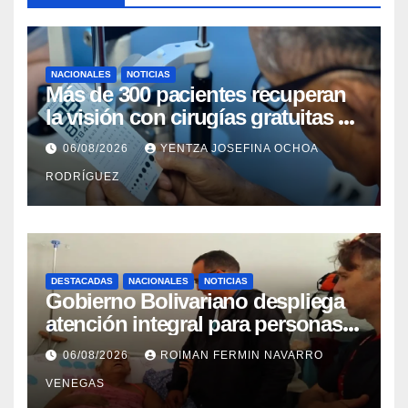
NACIONALES
NOTICIAS
Más de 300 pacientes recuperan
la visión con cirugías gratuitas de
cataratas en Zulia
06/08/2026
YENTZA JOSEFINA OCHOA
RODRÍGUEZ
DESTACADAS
NACIONALES
NOTICIAS
Gobierno Bolivariano despliega
atención integral para personas
con discapacidad en
06/08/2026
ROIMAN FERMIN NAVARRO
campamentos de La Guaira
VENEGAS