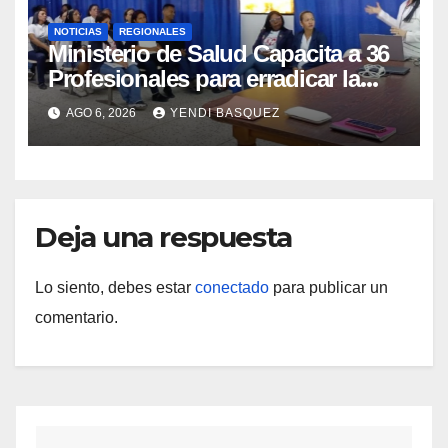
NOTICIAS
REGIONALES
Ministerio de Salud Capacita a 36
Profesionales para erradicar la
Tuberculosis en Yaracuy
AGO 6, 2026
YENDI BASQUEZ
Deja una respuesta
Lo siento, debes estar
conectado
para publicar un
comentario.