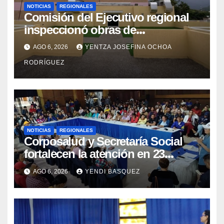
NOTICIAS
REGIONALES
Comisión del Ejecutivo regional
inspeccionó obras de
recuperación en la Maternidad
AGO 6, 2026
YENTZA JOSEFINA OCHOA
Integral Aragua
RODRÍGUEZ
NOTICIAS
REGIONALES
Corposalud y Secretaría Social
fortalecen la atención en 23
municipios
AGO 6, 2026
YENDI BASQUEZ